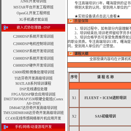
J2ME开发培训班
专注高端培训15年，曙海提供的证书
MSTAR平台开发工程师班
得到大家的认同，受到用人单位的广
OpenGL开发工程师班
★实验设备请点击这儿查看★
3G手机通才就业班
质量保障
嵌入式协处理器--DSP
1、培训过程中，如有部分内容理解不
2、培训结束后,培训老师留给学员手机和
C2000DSP系统开发培训班
3、培训合格学员可享受免费推荐就业
的职业资质。专注高端培训13年，曙海
C2000DSP电机控制培训班
同，受到用人单位的广泛赞誉。
C5000DSP系统开发培训班
课程大纲
C6000DSP系统开发培训班
全部授课内容均在计算机
C6000DSP硬件开发培训班
C6000视频/图像处理培训班
序号
课
程
名
称
TI达芬奇开发高级培训班
MATLAB系列培训课程
DSP无线通信处理
FPGA与DSP联合应用培训班
X1
FLUENT + ICEM进阶培训
DM3730/OMAP3530软硬全能班(Cortex
A8+DSP)
DM6467达芬奇开发高级培训班
TMS320DM8168达芬奇开发高级培训班
X2
SAS初级培训
CC430无线传感网络单片机应用开发
手机/网络/动漫游戏开发