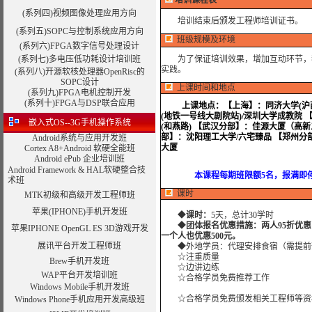
培训课程表
(系列四)视频图像处理应用方向
培训结束后颁发工程师培训证书。
(系列五)SOPC与控制系统应用方向
班级规模及环境
(系列六)FPGA数字信号处理设计
(系列七)多电压低功耗设计培训班
为了保证培训效果，增加互动环节，我
实践。
(系列八)开源软核处理器OpenRisc的
SOPC设计
上课时间和地点
(系列九)
FPGA电机控制开发
(系列十)FPGA与DSP联合应用
上课地点：
【上海】：同济大学(沪西
(地铁一号线大剧院站)/深圳大学成教院
嵌入式OS--3G手机操作系统
(和燕路) 【武汉分部】：佳源大厦（高
部】：沈阳理工大学/六宅臻品 【郑州分
Android系统与应用开发班
大厦
Cortex A8+Android 软硬全能班
Android ePub 企业培训班
Android Framework & HAL软硬整合技
本课程每期班限额5名，报满即停止
术班
课时
MTK初级和高级开发工程师班
苹果(IPHONE)手机开发班
◆
课时：
5天，总计30学时
◆
团体报名优惠措施：两人95折优
苹果IPHONE OpenGL ES 3D游戏开发
一个人也优惠500元。
展讯平台开发工程师班
◆外地学员：代理安排食宿（需提前
☆注重质量
Brew手机开发班
☆边讲边练
WAP平台开发培训班
☆合格学员免费推荐工作
Windows Mobile手机开发班
☆合格学员免费颁发相关工程师等资
Windows Phone手机应用开发高级班