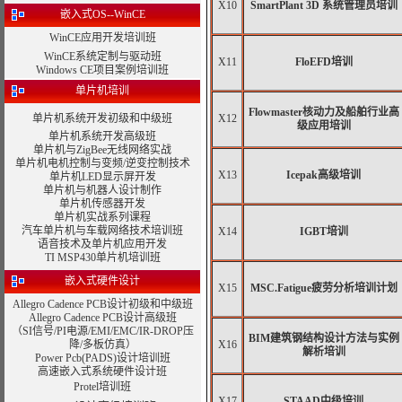
X10
SmartPlant 3D 系统管理员培训
嵌入式OS--WinCE
WinCE应用开发培训班
WinCE系统定制与驱动班
X11
FloEFD培训
Windows CE项目案例培训班
单片机培训
Flowmaster核动力及船舶行业高
单片机系统开发初级和中级班
X12
级应用培训
单片机系统开发高级班
单片机与ZigBee无线网络实战
单片机电机控制与变频/逆变控制技术
X13
Icepak高级培训
单片机LED显示屏开发
单片机与机器人设计制作
单片机传感器开发
单片机实战系列课程
汽车单片机与车载网络技术培训班
X14
IGBT培训
语音技术及单片机应用开发
TI MSP430单片机培训班
嵌入式硬件设计
X15
MSC.Fatigue疲劳分析培训计划
Allegro Cadence PCB设计初级和中级班
Allegro Cadence PCB设计高级班
（SI信号/PI电源/EMI/EMC/IR-DROP压
BIM建筑钢结构设计方法与实例
降/多板仿真）
X16
解析培训
Power Pcb(PADS)设计培训班
高速嵌入式系统硬件设计班
Protel培训班
X17
STAAD中级培训