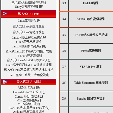
手机/网络/动漫游戏开发班
X3
FloEFD培训
Unity游戏实务培训班
嵌入式OS-Linux
X4
STRAT软件高级培训
Linux应用开发班
嵌入式Linux系统开发班
嵌入式Linux驱动开发班
X5
PKPM结构软件应用培训
Linux网络工程及系统管理
QT应用开发培训班
Linux内核剖析高级培训班
X6
Plaxis高级培训
嵌入式Linux实时系统与内核开发班
RT Linux开发高级班
嵌入式Linux/MiniGUI高级培训班
Linux高手直通车-LPI全球认证课程
X7
STAAD Pro 培训
嵌入式Linux高级编程及网络核心技术
Linux驱动、系统、应用全能班
嵌入式CPU--ARM
X8
Tekla Structures高级培训
ARM开发培训班
CortexM3+uC/OS培训班
Cortex-M0开发培训班
X9
Bentley BIM软件培训
eCos驱动移植培训
MIPS高级开发班
BlackFin培训(基于uClinux平台)
Arduino开发实战培训班