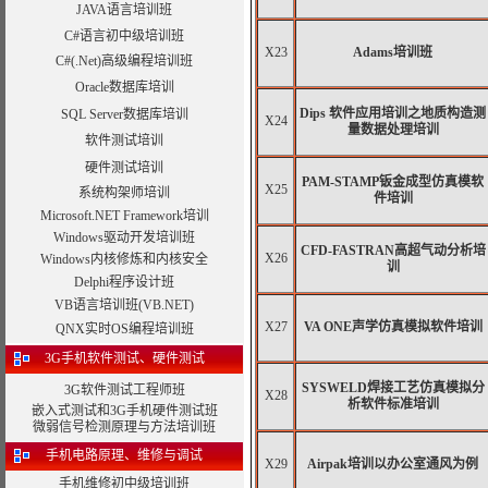
JAVA语言培训班
C#语言初中级培训班
X23
Adams培训班
C#(.Net)高级编程培训班
Oracle数据库培训
Dips 软件应用培训之地质构造测
SQL Server数据库培训
X24
量数据处理培训
软件测试培训
硬件测试培训
PAM-STAMP钣金成型仿真模软
X25
系统构架师培训
件培训
Microsoft.NET Framework培训
Windows驱动开发培训班
CFD-FASTRAN高超气动分析培
X26
Windows内核修炼和内核安全
训
Delphi程序设计班
VB语言培训班(VB.NET)
X27
VA ONE声学仿真模拟软件培训
QNX实时OS编程培训班
3G手机软件测试、硬件测试
SYSWELD焊接工艺仿真模拟分
3G软件测试工程师班
X28
析软件标准培训
嵌入式测试和3G手机硬件测试班
微弱信号检测原理与方法培训班
手机电路原理、维修与调试
X29
Airpak培训以办公室通风为例
手机维修初中级培训班