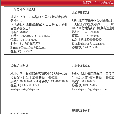
版权所有：上海曙海信息网络科
上海总部培训基地
北京培训基地
地址：上海市云屏路1399号26#新城金郡商
地址:北京市昌平区沙河南街11号
务楼310。
（地铁昌平线沙河站B出口） 
（地铁11号线白银路站2号出口旁,云屏路和
102200 行走路线：
请点击这查
白银路交叉口）
热线：010-51292078
邮编：201821
传真：010-51292078
热线：021-51875830 32300767
业务手机:15701686205
传真：021-32300767
E-mail:qianru@51qianru.cn
业务手机:15921673576
客服QQ:1243285887
E-mail:officeoffice@126.com
客服QQ: 849322415
成都培训基地
武汉培训基地
地址：四川省成都市高新区中和大道一段99
地址：湖北省武汉市江岸区汉江
号领馆区1号1-3-2903 邮编：610031
号 九运大厦401室 邮编：43002
热线：4008699035 业务手机：13540421960
热线：4008699035
客服QQ:1325341129 E-
客服QQ:849322415
mail:qianru4@51qianru.cn
E-mail:qianru5@51qianru.cn
郑州培训基地