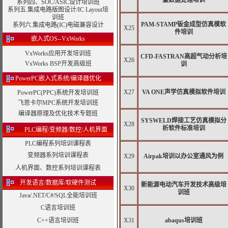
量数据处理培训
系列四、SOC/ASIC设计培训班
系列五.集成电路版图设计/IC Layout培
训班
PAM-STAMP钣金成型仿真模软
系列六.集成电路(IC)电磁兼容设计
X25
件培训
嵌入式OS--VxWorks
VxWorks应用开发培训班
CFD-FASTRAN高超气动分析培
X26
VxWorks BSP开发高级班
训
PowerPC嵌入式系统/编译器优化
X27
VA ONE声学仿真模拟软件培训
PowerPC(PPC)系统开发培训班
飞思卡尔MPC系统开发培训班
编译器原理及优化技术专题班
SYSWELD焊接工艺仿真模拟分
X28
析软件标准培训
PLC编程/变频器/数控/人机界面
PLC编程系列培训课程表
变频器系列培训课程表
X29
Airpak培训以办公室通风为例
人机界面、数控系列培训课程表
开发语言/数据库/软硬件测试
新能源电动汽车开发技术高级培
X30
训班
Java/.NET/C#/SQL全能培训班
C语言培训班
C++语言培训班
X31
abaqus培训班