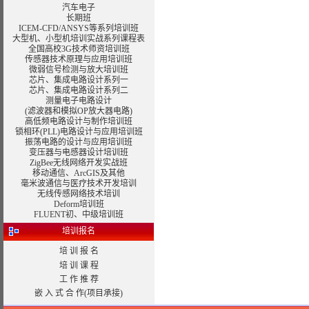
汽车电子
长期班
ICEM-CFD/ANSYS等系列培训班
大型机、小型机培训实战系列课程表
全国高校3G技术师资培训班
传感器技术原理与应用培训班
微弱信号检测与放大培训班
芯片、集成电路设计系列一
芯片、集成电路设计系列二
测量电子电路设计
(滤波器和模拟OP放大器电路)
高低频电路设计与制作培训班
锁相环(PLL)电路设计与应用培训班
振荡电路的设计与应用培训班
变压器与电感器设计
培训班
ZigBee无线网络开发实战班
移动通信、
ArcGIS
及其他
毫米波通信与医疗技术开发培训
无线传感网络技术培训
Deform培训班
FLUENT初、中级培训班
培训报名
培 训 报 名
培 训 课 程
工 作 推 荐
嵌 入 式 合 作(项目承接)