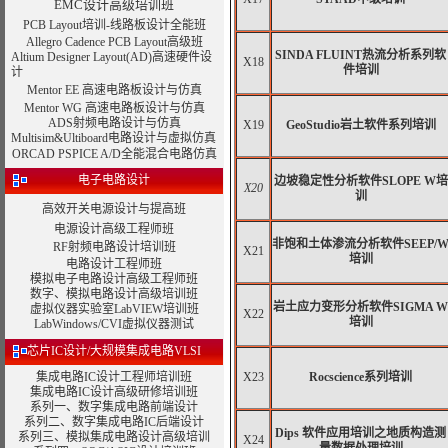
EMC设计高级培训班
PCB Layout培训-线路板设计全能班
Allegro Cadence PCB Layout高级班
SINDA FLUINT热流分析系列软
Altium Designer Layout(AD)高速硬件设
X18
件培训
计
Mentor EE 高速电路板设计与仿真
Mentor WG 高速电路板设计与仿真
ADS射频电路设计与仿真
X19
GeoStudio岩土软件系列培训
Multisim&Ultiboard电路设计与虚拟仿真
ORCAD PSPICE A/D全能混合电路仿真
电子电路设计
边坡稳定性分析软件SLOPE W培
X20
训
高效开关电源设计与提高班
电源设计高级工程师班
非饱和土体渗流分析软件SEEP/
RF射频电路设计培训班
X21
培训
电路设计工程师班
模拟电子电路设计高级工程师班
数字、模拟电路设计高级培训班
岩土应力变形分析软件SIGMA W
虚拟仪器实验室LabVIEW培训班
X22
培训
LabWindows/CVI虚拟仪器测试
芯片IC设计/大规模集成电路VLSI
集成电路IC设计工程师培训班
X23
Rocscience系列培训
集成电路IC设计高级研修培训班
系列一、数字集成电路前端设计
系列二、数字集成电路IC后端设计
Dips 软件应用培训之地质构造测
系列三、模拟集成电路设计高级培训
X24