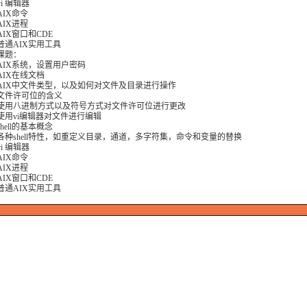
i 编辑器
AIX命令
AIX进程
IX窗口和CDE
普通AIX实用工具
课题：
AIX系统，设置用户密码
AIX在线文档
AIX中文件类型，以及如何对文件及目录进行操作
文件许可位的含义
使用八进制方式以及符号方式对文件许可位进行更改
使用vi编辑器对文件进行编辑
hell的基本概念
各种shell特性，如重定义目录，通道，多字符集，命令和变量的替换
i 编辑器
AIX命令
AIX进程
IX窗口和CDE
普通AIX实用工具