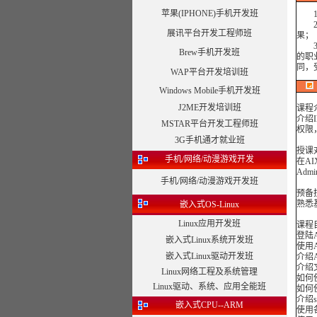
苹果(IPHONE)手机开发班
1、
2、
展讯平台开发工程师班
果；
3、
Brew手机开发班
的职
同，
WAP平台开发培训班
Windows Mobile手机开发班
J2ME开发培训班
课程
介绍
MSTAR平台开发工程师班
权限，
3G手机通才就业班
授课
手机/网络/动漫游戏开发
在AI
Admi
手机/网络/动漫游戏开发班
预备
熟悉
嵌入式OS-Linux
Linux应用开发班
课程
登陆
嵌入式Linux系统开发班
使用
嵌入式Linux驱动开发班
介绍
介绍
Linux网络工程及系统管理
如何
Linux驱动、系统、应用全能班
如何
介绍s
嵌入式CPU--ARM
使用