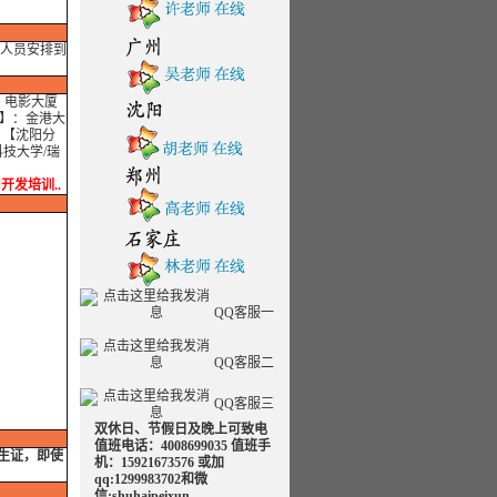
人员安排到
：电影大厦
部】：金港大
 【沈阳分
技大学/瑞
实用开发培训..
QQ客服一
QQ客服二
QQ客服三
双休日、节假日及晚上可致电
值班电话：4008699035 值班手
学生证，即使
机：15921673576 或加
qq:1299983702和微
信:shuhaipeixun