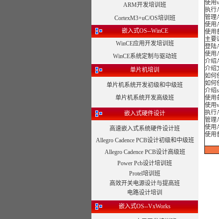
使用v
ARM开发培训班
执行
管理
CortexM3+uC/OS培训班
使用A
嵌入式OS--WinCE
使用
主要
WinCE应用开发培训班
登陆
使用
WinCE系统定制与驱动班
介绍
介绍
单片机培训
如何
如何
单片机系统开发初级和中级班
介绍s
单片机系统开发高级班
使用
使用v
执行
嵌入式硬件设计
管理
使用A
高速嵌入式系统硬件设计班
使用
Allegro Cadence PCB设计初级和中级班
Allegro Cadence PCB设计高级班
Power Pcb设计培训班
Protel培训班
高效开关电源设计与提高班
电路设计培训
嵌入式OS--VxWorks