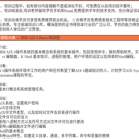
培训过程中，如有部分内容理解不透或消化不好，可免费在以后培训班中重听；
培训结束后,培训老师留给学员手机和Email,免费提供半年的技术支持，充分保证培
培训合格学员可享受免费推荐就业机会。 ☆合格学员免费颁发相关工程师等资格证
业资质。专注高端培训13年，曙海提供的证书得到本行业的广泛认可，学员的能力得
受到用人单位的广泛赞誉。
课程大纲
--- IBM AIX 6 Basics培训班
介绍：
IBM AIX 6操作系统的基本概念和系统的基本操作，包括常用命令，联机帮助软件，
vi 编辑器，K Shell 基本知识，进程的管理，用户环境的设定以及简单的Shell编程。
对象：
X 6操作系统环境中工作的用户和任何希望了解AIX 6基础知识的人，计划学习AIX Syst
nistration课程的学员。
技能：
基本IT概念和系统管理任务。
目标：
AIX系统，设置用户密码
AIX在线文档
AIX中文件类型，以及如何对文件及目录进行操作
文件许可位的含义
使用八进制方式以及符号方式对文件许可位进行更改
使用vi编辑器对文件进行编辑
hell的基本概念
各种shell特性，如重定义目录，通道，多字符集，命令和变量的替换