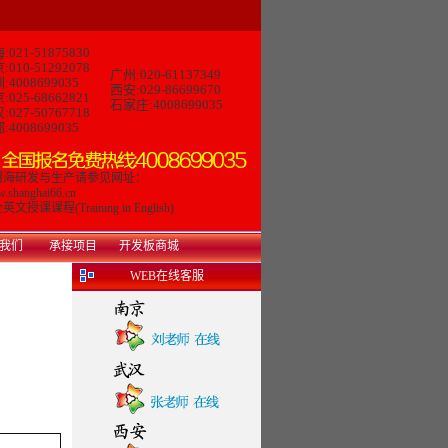
:021-51875830
:010-51292078
广州:020-61137349
:4008699035
西安:029-86699670
:025-68662821
石家庄:4008699035
:027-50767718
:4008699035
曙海研发与生产请参见网址：
.shanghai66.cn
英文授课课程(Training in English)
我们
承接项目
开发板商城
WEB在线客服