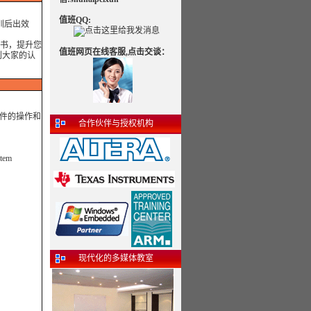
值班QQ:
训后出效
书，提升您
值班网页在线客服,点击交谈：
到大家的认
文件的操作和
合作伙伴与授权机构
em
现代化的多媒体教室