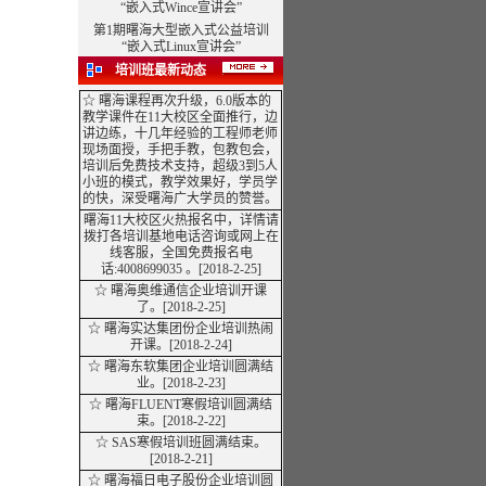
“嵌入式Wince宣讲会”
第1期曙海大型嵌入式公益培训
“嵌入式Linux宣讲会”
培训班最新动态
☆ 曙海课程再次升级，6.0版本的
教学课件在11大校区全面推行，边
讲边练，十几年经验的工程师老师
现场面授，手把手教，包教包会，
培训后免费技术支持，超级3到5人
小班的模式，教学效果好，学员学
的快，深受曙海广大学员的赞誉。
曙海11大校区火热报名中，详情请
拨打各培训基地电话咨询或网上在
线客服，全国免费报名电
话:4008699035 。
[2018-2-25]
☆
曙海奥维通信企业培训开课
了。[2018-2-25]
☆ 曙海实达集团份企业培训热闹
开课。[2018-2-24]
☆
曙海东软集团企业培训圆满结
业。[2018-2-23]
☆ 曙海FLUENT寒假培训圆满结
束。[2018-2-22]
☆ SAS寒假培训班圆满结束。
[2018-2-21]
☆ 曙海福日电子股份企业培训圆