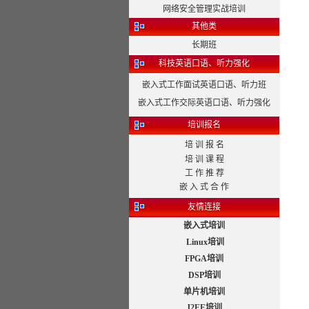
网络安全管理实战培训
其他类
长期班
科技英语口语、听力强化
嵌入式工作面试英语口语、听力班
嵌入式工作交际英语口语、听力强化
培训报名
培 训 报 名
培 训 课 程
工 作 推 荐
嵌 入 式 合 作
友情连接
嵌入式培训
Linux培训
FPGA培训
DSP培训
单片机培训
J2EE培训