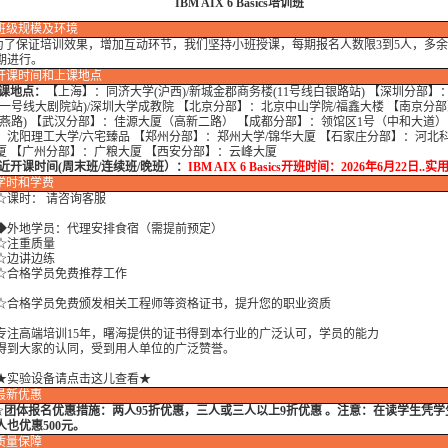
IBM AIX 6 Basics培训班
班级规模及环境
保证培训效果，增加互动环节，我们坚持小班授课，每期报名人数限3到5人，多余
期进行。
开课时间和上课地点
课地点：
【上海】：同济大学(沪西)/新城金郡商务楼(11号线白银路站) 【深圳分部】
铁一号线大剧院站)/深圳大学成教院 【北京分部】：北京中山学院/福鑫大楼 【南京分
和燕路) 【武汉分部】：佳源大厦（高新二路） 【成都分部】：领馆区1号（中和大道）
：沈阳理工大学/六宅臻品 【郑州分部】：郑州大学/锦华大厦 【石家庄分部】：河北科
厦 【广州分部】：广粮大厦 【西安分部】：云峰大厦
开课时间(周末班/连续班/晚班）：
IBM AIX 6 Basics开班时间：2026年6月22日..
学时
和学费
时： 请咨询客服
地学员：代理安排食宿（需提前预定）
注重质量
边讲边练
格学员免费推荐工作
格学员免费颁发相关工程师等资格证书，提升您的职业资质
高端培训15年，曙海提供的证书得到本行业的广泛认可，学员的能力
大家的认同，受到用人单位的广泛赞誉。
★实验设备请点击这儿查看★
最新优惠
☆
团体报名优惠措施：
两人95折优惠，三人或三人以上9折优惠 。注意：在读学生凭
人也优惠500元。
质量保障