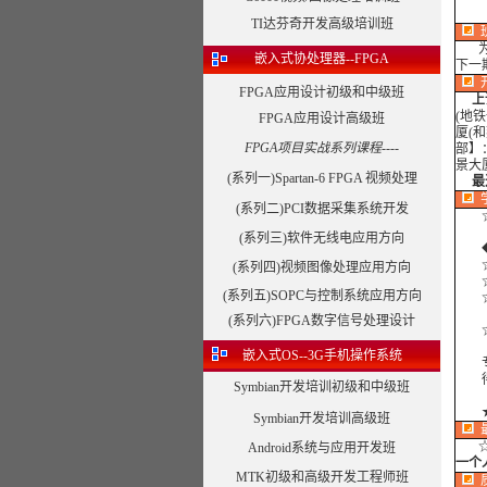
TI达芬奇开发高级培训班
为了
嵌入式协处理器--FPGA
下一
FPGA应用设计初级和中级班
上
(地
FPGA应用设计高级班
厦(
FPGA项目实战系列课程----
部】
景大
(系列一)Spartan-6 FPGA 视频处理
最近
(系列二)PCI数据采集系统开发
☆课
(系列三)软件无线电应用方向
◆外
☆
(系列四)视频图像处理应用方向
☆
(系列五)SOPC与控制系统应用方向
☆合
(系列六)FPGA数字信号处理设计
☆合
嵌入式OS--3G手机操作系统
专注
得到
Symbian开发培训初级和中级班
Symbian开发培训高级班
Android系统与应用开发班
一个
MTK初级和高级开发工程师班