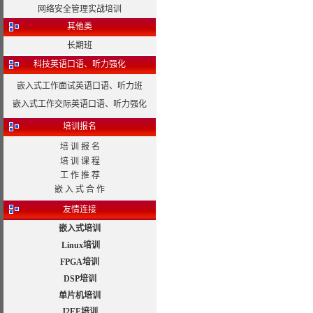
网络安全管理实战培训
其他类
长期班
科技英语口语、听力强化
嵌入式工作面试英语口语、听力班
嵌入式工作交际英语口语、听力强化
培训报名
培 训 报 名
培 训 课 程
工 作 推 荐
嵌 入 式 合 作
友情连接
嵌入式培训
Linux培训
FPGA培训
DSP培训
单片机培训
J2EE培训