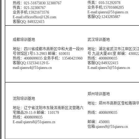
传真：010-51292078
热线：021-51875830 32300767
业务手机:15701686205
传真：021-32300767
E-mail:qianru@51qianru.cn
业务手机:15921673576
客服QQ:1243285887
E-mail:officeoffice@126.com
客服QQ: 849322415
成都培训基地
武汉培训基地
地址：四川省成都市高新区中和大道一段99
地址：湖北省武汉市江岸区汉江
号领馆区1号1-3-2903 邮编：610031
号 九运大厦401室 邮编：43002
热线：4008699035 业务手机：13540421960
热线：4008699035
客服QQ:1325341129 E-
客服QQ:849322415
mail:qianru4@51qianru.cn
E-mail:qianru5@51qianru.cn
郑州培训基地
沈阳培训基地
地址：郑州市高新区雪松路锦华大
地址：辽宁省沈阳市东陵浑南新区沈营路六
宅臻品29-11-9 邮编：110179
热线：4008699035
热线：4008699035
E-mail:qianru8@51qianru.cn
邮编：450001
信箱:qianru9@51qianru.cn