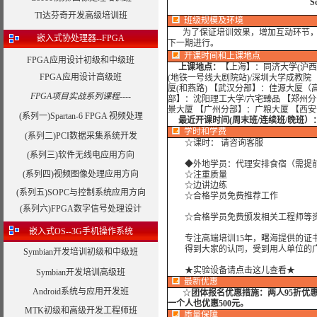
S
TI达芬奇开发高级培训班
班级规模及环境
为了保证培训效果，增加互动环节，我
嵌入式协处理器--FPGA
下一期进行。
开课时间和上课地点
FPGA应用设计初级和中级班
上课地点：
【上海】：同济大学(沪西
FPGA应用设计高级班
(地铁一号线大剧院站)/深圳大学成教院
厦(和燕路) 【武汉分部】：佳源大厦（
FPGA项目实战系列课程----
部】：沈阳理工大学/六宅臻品 【郑州分
景大厦 【广州分部】：广粮大厦 【西
(系列一)Spartan-6 FPGA 视频处理
最近开课时间(周末班/连续班/晚班）
学时
和学费
(系列二)PCI数据采集系统开发
☆课时： 请咨询客服
(系列三)软件无线电应用方向
◆外地学员：代理安排食宿（需提
(系列四)视频图像处理应用方向
☆注重质量
☆边讲边练
(系列五)SOPC与控制系统应用方向
☆合格学员免费推荐工作
(系列六)FPGA数字信号处理设计
☆合格学员免费颁发相关工程师等资
嵌入式OS--3G手机操作系统
专注高端培训15年，曙海提供的证书
得到大家的认同，受到用人单位的广
Symbian开发培训初级和中级班
★实验设备请点击这儿查看★
Symbian开发培训高级班
最新优惠
Android系统与应用开发班
☆
团体报名优惠措施：
两人95折优
一个人也优惠500元。
MTK初级和高级开发工程师班
质量保障