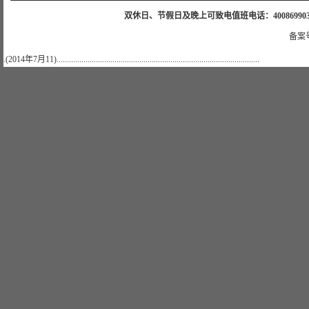
双休日、节假日及晚上可致电值班电话：4008699035 值班手机
备案号
.(2014年7月11)..................................................................................................