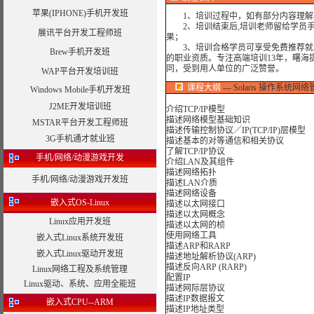
苹果(IPHONE)手机开发班
1、培训过程中，如有部分内容理解
2、培训结束后,培训老师留给学员手机
展讯平台开发工程师班
果；
3、培训合格学员可享受免费推荐就业
Brew手机开发班
的职业资质。专注高端培训13年，曙海
同，受到用人单位的广泛赞誉。
WAP平台开发培训班
课程大纲
--- Solaris 操作系统网
Windows Mobile手机开发班
J2ME开发培训班
介绍TCP/IP模型
描述网络模型基础知识
MSTAR平台开发工程师班
描述传输控制协议／IP(TCP/IP)层模型
3G手机通才就业班
描述基本的对等通信和相关协议
了解TCP/IP协议
手机/网络/动漫游戏开发
介绍LAN及其组件
描述网络拓扑
手机/网络/动漫游戏开发班
描述LAN介质
描述网络设备
嵌入式OS-Linux
描述以太网接口
描述以太网概念
Linux应用开发班
描述以太网的桢
使用网络工具
嵌入式Linux系统开发班
描述ARP和RARP
嵌入式Linux驱动开发班
描述地址解析协议(ARP)
描述反向ARP (RARP)
Linux网络工程及系统管理
配置IP
Linux驱动、系统、应用全能班
描述网际层协议
描述IP数据报文
嵌入式CPU--ARM
描述IP地址类型