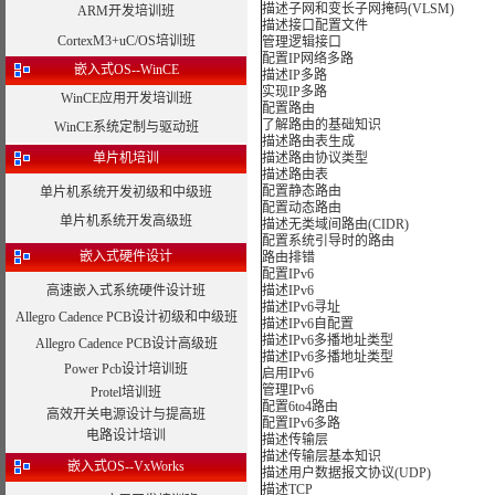
描述子网和变长子网掩码(VLSM)
ARM开发培训班
描述接口配置文件
CortexM3+uC/OS培训班
管理逻辑接口
配置IP网络多路
嵌入式OS--WinCE
描述IP多路
实现IP多路
WinCE应用开发培训班
配置路由
了解路由的基础知识
WinCE系统定制与驱动班
描述路由表生成
单片机培训
描述路由协议类型
描述路由表
配置静态路由
单片机系统开发初级和中级班
配置动态路由
单片机系统开发高级班
描述无类域间路由(CIDR)
配置系统引导时的路由
嵌入式硬件设计
路由排错
配置IPv6
高速嵌入式系统硬件设计班
描述IPv6
描述IPv6寻址
Allegro Cadence PCB设计初级和中级班
描述IPv6自配置
描述IPv6多播地址类型
Allegro Cadence PCB设计高级班
描述IPv6多播地址类型
Power Pcb设计培训班
启用IPv6
管理IPv6
Protel培训班
配置6to4路由
高效开关电源设计与提高班
配置IPv6多路
电路设计培训
描述传输层
描述传输层基本知识
嵌入式OS--VxWorks
描述用户数据报文协议(UDP)
描述TCP