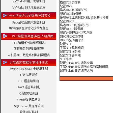
VxWorks应用开发培训班
描述TCP流控制
配置DNS
VxWorks BSP开发高级班
描述DNS的基础知识
配置DNS服务器
PowerPC嵌入式系统/编译器优化
使用基本工具对DNS服务器进行排错
配置DHCP
PowerPC系统开发培训班
描述DHCP的基础知识
编译器原理及优化技术专题班
配置DHCP服务器
配置并管理DHCP客户端
PLC编程/变频器/数控/人机界面
DHCP服务器排错
DHCP客户端排错
PLC编程系列培训课程表
配置NTP
了解NTP基础知识
变频器系列培训课程表
配置NTP服务器
人机界面、数控系列培训课程表
配置NTP客户端
NTP排错
开发语言/数据库/软硬件测试
配置Solaris IP过滤防火墙
了解Solaris IP过滤防火墙的基础知识
Java/.NET/C#/SQL全能培训班
配置Solaris IP过滤防火墙
C语言培训班
C++语言培训班
JAVA语言培训班
C#语言培训班
Oracle数据库培训
SQL Server数据库培训
软件测试培训