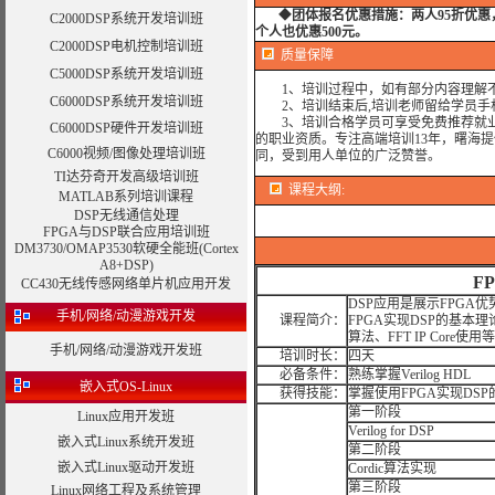
◆
团体报名优惠措施：
两人95折优
C2000DSP系统开发培训班
个人也优惠500元。
C2000DSP电机控制培训班
质量保障
C5000DSP系统开发培训班
1、培训过程中，如有部分内容理解不
C6000DSP系统开发培训班
2、培训结束后,培训老师留给学员手机和
3、培训合格学员可享受免费推荐就业
C6000DSP硬件开发培训班
的职业资质。专注高端培训13年，曙海
C6000视频/图像处理培训班
同，受到用人单位的广泛赞誉。
TI达芬奇开发高级培训班
课程大纲
:
MATLAB系列培训课程
DSP无线通信处理
FPGA与DSP联合应用培训班
DM3730/OMAP3530软硬全能班(Cortex
A8+DSP)
F
CC430无线传感网络单片机应用开发
DSP应用是展示FPG
手机/网络/动漫游戏开发
课程简介：
FPGA实现DSP的基本理论
算法、FFT IP Core使
手机/网络/动漫游戏开发班
培训时长：
四天
必备条件：
熟练掌握Verilog HDL
嵌入式OS-Linux
获得技能：
掌握使用FPGA实现DS
第一阶段
Linux应用开发班
Verilog for DSP
嵌入式Linux系统开发班
第二阶段
嵌入式Linux驱动开发班
Cordic算法实现
第三阶段
Linux网络工程及系统管理