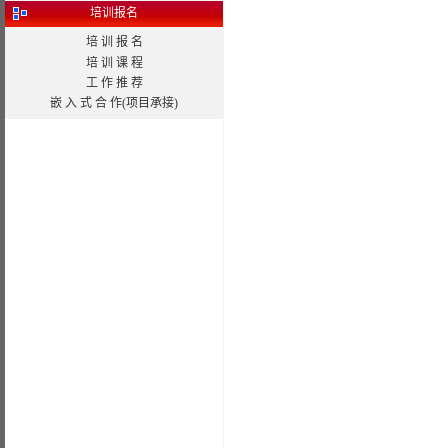
培训报名
培 训 报 名
培 训 课 程
工 作 推 荐
嵌 入 式 合 作(项目承接)