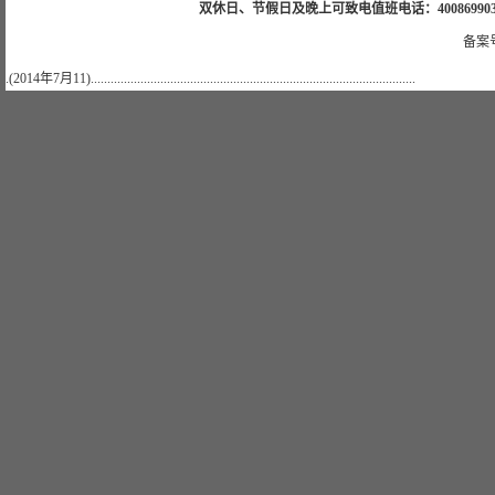
双休日、节假日及晚上可致电值班电话：4008699035 值班手机
备案号
.(2014年7月11)..................................................................................................