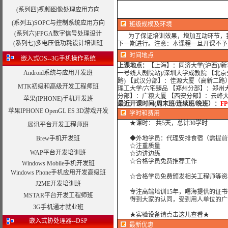
(系列四)视频图像处理应用方向
(系列五)SOPC与控制系统应用方向
班级规模及环境
(系列六)FPGA数字信号处理设计
为了保证培训效果，增加互动环节，我
(系列七)多电压低功耗设计培训班
下一期进行。
注意：本课程一旦开课不予
时间地点
嵌入式OS--3G手机操作系统
上课地点：
【上海】：同济大学(沪西)/
Android系统与应用开发班
一号线大剧院站)/深圳大学成教院 【北
路) 【武汉分部】：佳源大厦（高新二路
MTK初级和高级开发工程师班
理工大学/六宅臻品 【郑州分部】：郑州
分部】：广粮大厦 【西安分部】：云峰
苹果(IPHONE)手机开发班
最近开课时间(周末班/连续班/晚班）：
F
苹果IPHONE OpenGL ES 3D游戏开发
学时
和费用
★课时： 共5天，总计30学时
展讯平台开发工程师班
Brew手机开发班
◆外地学员：代理安排食宿（需提前
☆注重质量
WAP平台开发培训班
☆边讲边练
☆合格学员免费推荐工作
Windows Mobile手机开发班
Windows Phone手机应用开发高级班
☆合格学员免费颁发相关工程师等资
J2ME开发培训班
专注高端培训15年，曙海提供的证书
MSTAR平台开发工程师班
得到大家的认同，受到用人单位的广
3G手机通才就业班
★实验设备请点击这儿查看★
嵌入式协处理器--DSP
最新优惠