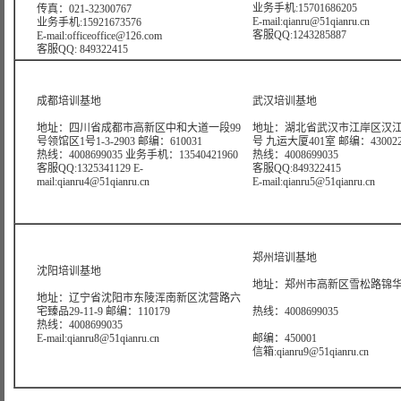
业务手机:15701686205
传真：021-32300767
E-mail:qianru@51qianru.cn
业务手机:15921673576
客服QQ:1243285887
E-mail:officeoffice@126.com
客服QQ: 849322415
成都培训基地
武汉培训基地
地址：四川省成都市高新区中和大道一段99
地址：湖北省武汉市江岸区汉江
号领馆区1号1-3-2903 邮编：610031
号 九运大厦401室 邮编：43002
热线：4008699035 业务手机：13540421960
热线：4008699035
客服QQ:1325341129 E-
客服QQ:849322415
mail:qianru4@51qianru.cn
E-mail:qianru5@51qianru.cn
郑州培训基地
沈阳培训基地
地址：郑州市高新区雪松路锦华大
地址：辽宁省沈阳市东陵浑南新区沈营路六
宅臻品29-11-9 邮编：110179
热线：4008699035
热线：4008699035
E-mail:qianru8@51qianru.cn
邮编：450001
信箱:qianru9@51qianru.cn