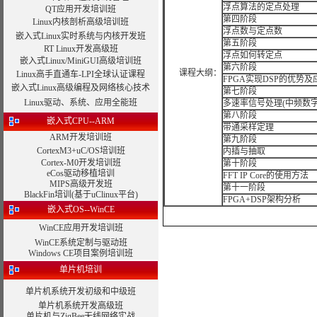
浮点算法的定点处理
QT应用开发培训班
第四阶段
Linux内核剖析高级培训班
浮点数与定点数
嵌入式Linux实时系统与内核开发班
第五阶段
RT Linux开发高级班
浮点如何转定点
嵌入式Linux/MiniGUI高级培训班
第六阶段
课程大纲：
Linux高手直通车-LPI全球认证课程
FPGA实现DSP的优势
嵌入式Linux高级编程及网络核心技术
第七阶段
Linux驱动、系统、应用全能班
多速率信号处理(中频数字
第八阶段
嵌入式CPU--ARM
带通采样定理
ARM开发培训班
第九阶段
CortexM3+uC/OS培训班
内插与抽取
Cortex-M0开发培训班
第十阶段
eCos驱动移植培训
FFT IP Core的使用方法
MIPS高级开发班
第十一阶段
BlackFin培训(基于uClinux平台)
FPGA+DSP架构分析
嵌入式OS--WinCE
WinCE应用开发培训班
WinCE系统定制与驱动班
Windows CE项目案例培训班
单片机培训
单片机系统开发初级和中级班
单片机系统开发高级班
单片机与ZigBee无线网络实战