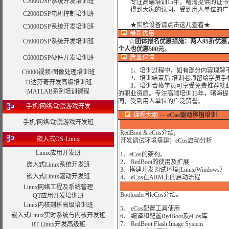
C2000DSP系统开发培训班
专注高端培训15年，曙海提供的证书
得到大家的认同，受到用人单位的广
C2000DSP电机控制培训班
★实验设备请点击这儿查看★
C5000DSP系统开发培训班
最新优惠
C6000DSP系统开发培训班
☆
团体报名优惠措施：
两人95折优
个人也优惠500元。
质量保障
C6000DSP硬件开发培训班
1、培训过程中，如有部分内容理解不
C6000视频/图像处理培训班
2、培训结束后,培训老师留给学员手机和
TI达芬奇开发高级培训班
3、培训合格学员可享受免费推荐就业
MATLAB系列培训课程
的职业资质。专注高端培训13年，曙海
同，受到用人单位的广泛赞誉。
手机/网络/动漫游戏开发
课程大纲
---
eCos驱动移植培训
手机/网络/动漫游戏开发班
RedBoot & eCos介绍;
嵌入式OS-Linux
开发调试环境搭建；eCos启动分析
Linux应用开发班
1、eCos的架构。
2、 RedBoot的使用及扩展
嵌入式Linux系统开发班
3、搭建开发调试环境(Linux/Windows）
嵌入式Linux驱动开发班
4、 eCos在ARM上的启动流程
Linux网络工程及系统管理
Booloader和eCos介绍。
QT应用开发培训班
Linux内核剖析高级培训班
5、 eCos配置工具使用
嵌入式Linux实时系统与内核开发班
6、 编译和配置RedBoot及eCos库
7、 RedBoot Flash Image System
RT Linux开发高级班