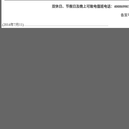
双休日、节假日及晚上可致电值班电话：4008699035 值班手机
备案号
.(2014年7月11)..................................................................................................