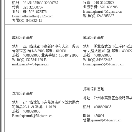
传真：010-51292078
热线：021-51875830 32300767
业务手机:15701686205
传真：021-32300767
E-mail:qianru@51qianru.cn
业务手机:15921673576
客服QQ:1243285887
E-mail:officeoffice@126.com
客服QQ: 849322415
成都培训基地
武汉培训基地
地址：四川省成都市高新区中和大道一段99
地址：湖北省武汉市江岸区汉江
号领馆区1号1-3-2903 邮编：610031
号 九运大厦401室 邮编：43002
热线：4008699035 业务手机：13540421960
热线：4008699035
客服QQ:1325341129 E-
客服QQ:849322415
mail:qianru4@51qianru.cn
E-mail:qianru5@51qianru.cn
郑州培训基地
沈阳培训基地
地址：郑州市高新区雪松路锦华大
地址：辽宁省沈阳市东陵浑南新区沈营路六
宅臻品29-11-9 邮编：110179
热线：4008699035
热线：4008699035
E-mail:qianru8@51qianru.cn
邮编：450001
信箱:qianru9@51qianru.cn