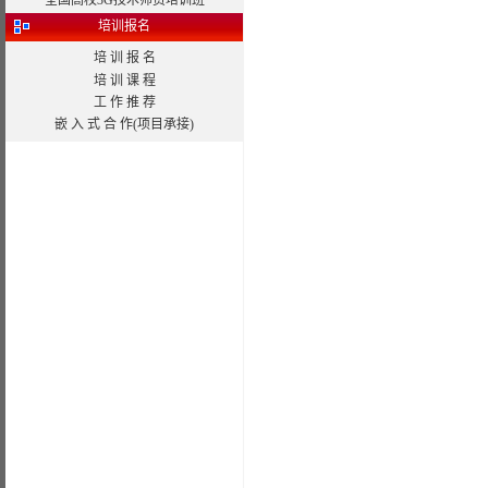
全国高校3G技术师资培训班
培训报名
培 训 报 名
培 训 课 程
工 作 推 荐
嵌 入 式 合 作(项目承接)