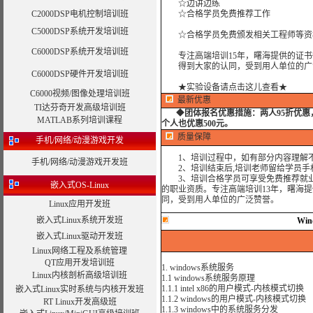
☆边讲边练
C2000DSP电机控制培训班
☆合格学员免费推荐工作
C5000DSP系统开发培训班
☆合格学员免费颁发相关工程师等资
C6000DSP系统开发培训班
专注高端培训15年，曙海提供的证书
得到大家的认同，受到用人单位的广
C6000DSP硬件开发培训班
★实验设备请点击这儿查看★
C6000视频/图像处理培训班
最新优惠
TI达芬奇开发高级培训班
◆
团体报名优惠措施：
两人95折优
MATLAB系列培训课程
个人也优惠500元。
质量保障
手机/网络/动漫游戏开发
1、培训过程中，如有部分内容理解不
手机/网络/动漫游戏开发班
2、培训结束后,培训老师留给学员手机和
3、培训合格学员可享受免费推荐就业
嵌入式OS-Linux
的职业资质。专注高端培训13年，曙海
同，受到用人单位的广泛赞誉。
Linux应用开发班
嵌入式Linux系统开发班
Wi
嵌入式Linux驱动开发班
Linux网络工程及系统管理
QT应用开发培训班
1. windows系统服务
Linux内核剖析高级培训班
1.1 windows系统服务原理
1.1.1 intel x86的用户模式-内核模式切换
嵌入式Linux实时系统与内核开发班
1.1.2 windows的用户模式-内核模式切换
RT Linux开发高级班
1.1.3 windows中的系统服务分发