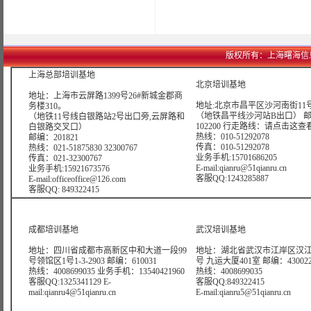
版权所有：上海曙海信息网络科
上海总部培训基地
北京培训基地
地址：上海市云屏路1399号26#新城金郡商
地址:北京市昌平区沙河南街11号
务楼310。
（地铁昌平线沙河站B出口） 
（地铁11号线白银路站2号出口旁,云屏路和
102200 行走路线：
请点击这查
白银路交叉口）
热线：010-51292078
邮编：201821
传真：010-51292078
热线：021-51875830 32300767
业务手机:15701686205
传真：021-32300767
E-mail:qianru@51qianru.cn
业务手机:15921673576
客服QQ:1243285887
E-mail:officeoffice@126.com
客服QQ: 849322415
成都培训基地
武汉培训基地
地址：四川省成都市高新区中和大道一段99
地址：湖北省武汉市江岸区汉江
号领馆区1号1-3-2903 邮编：610031
号 九运大厦401室 邮编：43002
热线：4008699035 业务手机：13540421960
热线：4008699035
客服QQ:1325341129 E-
客服QQ:849322415
mail:qianru4@51qianru.cn
E-mail:qianru5@51qianru.cn