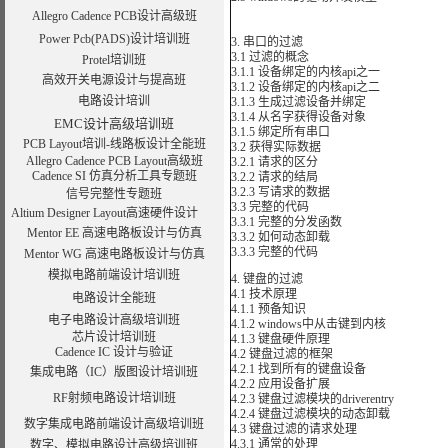
Allegro Cadence PCB设计高级班
Power Pcb(PADS)设计培训班
3. 串口的过滤
3.1 过滤的概念
Protel培训班
3.1.1 设备绑定的内核api之一
高效开关电源设计与提高班
3.1.2 设备绑定的内核api之二
电路设计培训
3.1.3 生成过滤设备并绑定
3.1.4 从名字获得设备对象
EMC设计高级培训班
3.1.5 绑定所有串口
PCB Layout培训-线路板设计全能班
3.2 获得实际数据
Allegro Cadence PCB Layout高级班
3.2.1 请求的区分
Cadence SI 仿真分析工具专题班
3.2.2 请求的结局
3.2.3 写请求的数据
信号完整性专题班
3.3 完整的代码
Altium Designer Layout高速硬件设计
3.3.1 完整的分发函数
Mentor EE 高速电路板设计与仿真
3.3.2 如何动态卸载
3.3.3 完整的代码
Mentor WG 高速电路板设计与仿真
模拟电路前端设计培训班
4. 键盘的过滤
4.1 技术原理
电路设计全能班
4.1.1 预备知识
电子电路设计高级培训班
4.1.2 windows中从击键到内核
芯片设计培训班
4.1.3 键盘硬件原理
Cadence IC 设计与验证
4.2 键盘过滤的框架
4.2.1 找到所有的键盘设备
集成电路（IC）版图设计培训班
4.2.2 应用设备扩展
RF射频电路设计培训班
4.2.3 键盘过滤模块的driverentry
4.2.4 键盘过滤模块的动态卸载
数字集成电路前端设计高级培训班
4.3 键盘过滤的请求处理
4.3.1 通常的处理
数字、模拟电路设计高级培训班