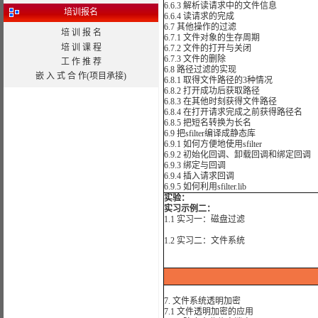
6.6.3 解析读请求中的文件信息
培训报名
6.6.4 读请求的完成
6.7 其他操作的过滤
培 训 报 名
6.7.1 文件对象的生存周期
培 训 课 程
6.7.2 文件的打开与关闭
6.7.3 文件的删除
工 作 推 荐
6.8 路径过滤的实现
嵌 入 式 合 作(项目承接)
6.8.1 取得文件路径的3种情况
6.8.2 打开成功后获取路径
6.8.3 在其他时刻获得文件路径
6.8.4 在打开请求完成之前获得路径名
6.8.5 把短名转换为长名
6.9 把sfilter编译成静态库
6.9.1 如何方便地使用sfilter
6.9.2 初始化回调、卸载回调和绑定回调
6.9.3 绑定与回调
6.9.4 插入请求回调
6.9.5 如何利用sfilter.lib
实验：
实习示例二：
1.1 实习一：磁盘过滤
1.2 实习二：文件系统
7. 文件系统透明加密
7.1 文件透明加密的应用