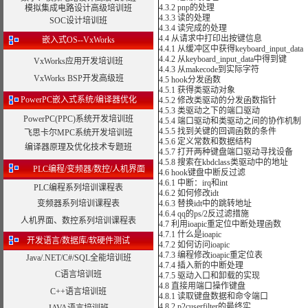
4.3.2 pnp的处理
模拟集成电路设计高级培训班
4.3.3 读的处理
SOC设计培训班
4.3.4 读完成的处理
4.4 从请求中打印出按键信息
嵌入式OS--VxWorks
4.4.1 从缓冲区中获得keyboard_input_data
4.4.2 从keyboard_input_data中得到键
VxWorks应用开发培训班
4.4.3 从makecode到实际字符
VxWorks BSP开发高级班
4.5 hook分发函数
4.5.1 获得类驱动对象
PowerPC嵌入式系统/编译器优化
4.5.2 修改类驱动的分发函数指针
4.5.3 类驱动之下的端口驱动
PowerPC(PPC)系统开发培训班
4.5.4 端口驱动和类驱动之间的协作机制
4.5.5 找到关键的回调函数的条件
飞思卡尔MPC系统开发培训班
4.5.6 定义常数和数据结构
编译器原理及优化技术专题班
4.5.7 打开两种键盘端口驱动寻找设备
4.5.8 搜索在kbdclass类驱动中的地址
PLC编程/变频器/数控/人机界面
4.6 hook键盘中断反过滤
4.6.1 中断：irq和int
PLC编程系列培训课程表
4.6.2 如何修改idt
变频器系列培训课程表
4.6.3 替换idt中的跳转地址
4.6.4 qq的ps/2反过滤措施
人机界面、数控系列培训课程表
4.7 利用ioapic重定位中断处理函数
4.7.1 什么是ioapic
开发语言/数据库/软硬件测试
4.7.2 如何访问ioapic
4.7.3 编程修改ioapic重定位表
Java/.NET/C#/SQL全能培训班
4.7.4 插入新的中断处理
C语言培训班
4.7.5 驱动入口和卸载的实现
4.8 直接用端口操作键盘
C++语言培训班
4.8.1 读取键盘数据和命令端口
4.8.2 p2cuserfilter的最终实