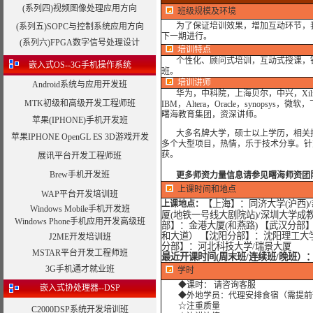
(系列四)视频图像处理应用方向
班级规模及环境
为了保证培训效果，增加互动环节，我
(系列五)SOPC与控制系统应用方向
下一期进行。
(系列六)FPGA数字信号处理设计
培训特点
个性化、顾问式培训，互动式授课，
嵌入式OS--3G手机操作系统
班。
培训讲师
Android系统与应用开发班
华为，中科院，上海贝尔，中兴，Xilinx,I
MTK初级和高级开发工程师班
IBM，Altera，Oracle，syno
曙海教育集团，资深讲师。
苹果(IPHONE)手机开发班
大多名牌大学，硕士以上学历，相关
苹果IPHONE OpenGL ES 3D游戏开发
多个大型项目，热情，乐于技术分享。针
获。
展讯平台开发工程师班
Brew手机开发班
更多师资力量信息请参见曙海师资团
上课时间和地点
WAP平台开发培训班
【上海】：同济大学(沪西)
上课地点：
Windows Mobile手机开发班
厦(地铁一号线大剧院站)/深圳大学成
Windows Phone手机应用开发高级班
部】：金港大厦(和燕路) 【武汉分部
和大道） 【沈阳分部】：沈阳理工大学
J2ME开发培训班
分部】：河北科技大学/瑞景大厦
MSTAR平台开发工程师班
最近开课时间(周末班/连续班/晚班）
3G手机通才就业班
学时
◆课时： 请咨询客服
嵌入式协处理器--DSP
◆外地学员：代理安排食宿（需提前
☆注重质量
C2000DSP系统开发培训班