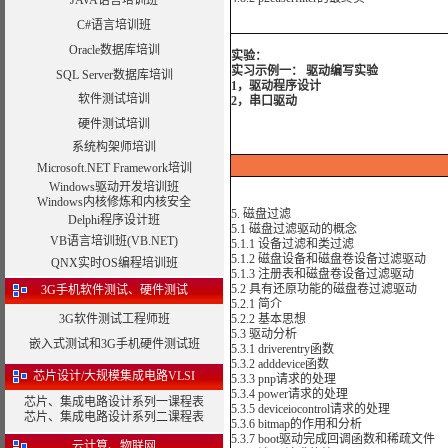
JAVA语言培训班
C#语言培训班
Oracle数据库培训
实验：
实习示例一： 驱动编写实验
SQL Server数据库培训
1，驱动程序设计
软件测试培训
2，串口驱动
硬件测试培训
系统构架师培训
Microsoft.NET Framework培训
Windows驱动开发培训班
Windows内核修炼和内核安全
5. 磁盘过滤
Delphi程序设计班
5.1 磁盘过滤驱动的概念
VB语言培训班(VB.NET)
5.1.1 设备过滤和类过滤
5.1.2 磁盘设备和磁盘卷设备过滤驱动
QNX实时OS编程培训班
5.1.3 注册表和磁盘卷设备过滤驱动
5.2 具有还原功能的磁盘卷过滤驱动
3G手机软件测试、硬件测试
5.2.1 简介
3G软件测试工程师班
5.2.2 基本思想
5.3 驱动分析
嵌入式测试和3G手机硬件测试班
5.3.1 driverentry函数
5.3.2 adddevice函数
芯片设计/大规模集成电路VLSI
5.3.3 pnp请求的处理
5.3.4 power请求的处理
芯片、集成电路设计系列一课程表
5.3.5 deviceiocontrol请求的处理
芯片、集成电路设计系列二课程表
5.3.6 bitmap的作用和分析
5.3.7 boot驱动完成回调函数和稀疏文件
云计算、物联网