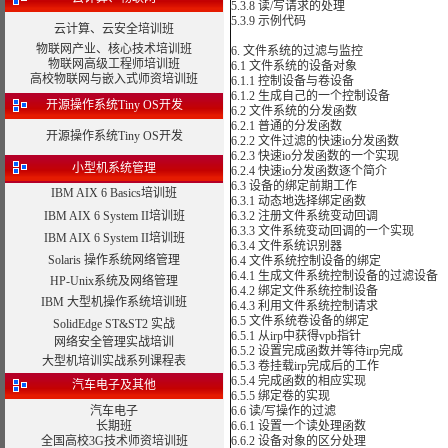
5.3.8 读/写请求的处理
5.3.9 示例代码
云计算、云安全培训班
物联网产业、核心技术培训班
6. 文件系统的过滤与监控
物联网高级工程师培训班
6.1 文件系统的设备对象
高校物联网与嵌入式师资培训班
6.1.1 控制设备与卷设备
6.1.2 生成自己的一个控制设备
开源操作系统Tiny OS开发
6.2 文件系统的分发函数
6.2.1 普通的分发函数
开源操作系统Tiny OS开发
6.2.2 文件过滤的快速io分发函数
6.2.3 快速io分发函数的一个实现
小型机系统管理
6.2.4 快速io分发函数逐个简介
6.3 设备的绑定前期工作
IBM AIX 6 Basics培训班
6.3.1 动态地选择绑定函数
IBM AIX 6 System II培训班
6.3.2 注册文件系统变动回调
6.3.3 文件系统变动回调的一个实现
IBM AIX 6 System II培训班
6.3.4 文件系统识别器
Solaris 操作系统网络管理
6.4 文件系统控制设备的绑定
6.4.1 生成文件系统控制设备的过滤设备
HP-Unix系统及网络管理
6.4.2 绑定文件系统控制设备
IBM 大型机操作系统培训班
6.4.3 利用文件系统控制请求
6.5 文件系统卷设备的绑定
SolidEdge ST&ST2 实战
6.5.1 从irp中获得vpb指针
网络安全管理实战培训
6.5.2 设置完成函数并等待irp完成
大型机培训实战系列课程表
6.5.3 卷挂载irp完成后的工作
6.5.4 完成函数的相应实现
汽车电子及其他
6.5.5 绑定卷的实现
汽车电子
6.6 读/写操作的过滤
长期班
6.6.1 设置一个读处理函数
全国高校3G技术师资培训班
6.6.2 设备对象的区分处理