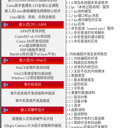
嵌入式Linux/MiniGUI高级培训班
1.1.4 增加系统服务表或表项
Linux高手直通车-LPI全球认证课程
1.2 lpc（本地过程调用）服务
嵌入式Linux高级编程及网络核心技术
1.2.1 lpc结构模型
1.2.2 lpc端口和lpc消息
Linux驱动、系统、应用全能班
1.2.3 lpc通讯模型的实现
1.2.4 lpc应用
嵌入式CPU--ARM
1.3 命名管道（named pipe）服务
ARM开发培训班
1.3.1 命名管道的名称解析
CortexM3+uC/OS培训班
1.3.2 命名管道的通讯模型
Cortex-M0开发培训班
1.3.3 命名管道的实现
eCos驱动移植培训
MIPS高级开发班
BlackFin培训(基于uClinux平台)
2. 内核编程环境及其特殊性
2.2.1 内核编程的环境
嵌入式OS--WinCE
2.1.1 隔离的应用程序
2.1.2 共享的内核空间
WinCE应用开发培训班
2.1.3 无处不在的内核模块
WinCE系统定制与驱动班
2.2 数据类型
Windows CE项目案例培训班
2.2.1 基本数据类型
2.2.2 返回状态
单片机培训
2.2.3 字符串
2.3 重要的数据结构
单片机系统开发初级和中级班
2.3.1 驱动对象
单片机系统开发高级班
2.3.2 设备对象
2.3.3 请求
嵌入式硬件设计
2.4 函数调用
2.4.1 查阅帮助
2.4.2 帮助中有的几类函数
高速嵌入式系统硬件设计班
2.4.3 帮助中没有的函数
Allegro Cadence PCB设计初级和中级班
2.5 windows的驱动开发模型