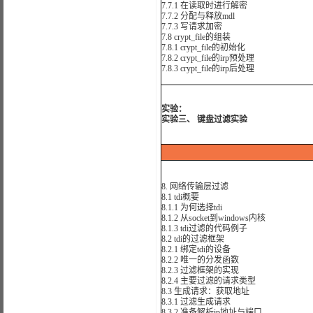
7.7.1 在读取时进行解密
7.7.2 分配与释放mdl
7.7.3 写请求加密
7.8 crypt_file的组装
7.8.1 crypt_file的初始化
7.8.2 crypt_file的irp预处理
7.8.3 crypt_file的irp后处理
实验：
实验三、 键盘过滤实验
8. 网络传输层过滤
8.1 tdi概要
8.1.1 为何选择tdi
8.1.2 从socket到windows内核
8.1.3 tdi过滤的代码例子
8.2 tdi的过滤框架
8.2.1 绑定tdi的设备
8.2.2 唯一的分发函数
8.2.3 过滤框架的实现
8.2.4 主要过滤的请求类型
8.3 生成请求：获取地址
8.3.1 过滤生成请求
8.3.2 准备解析ip地址与端口