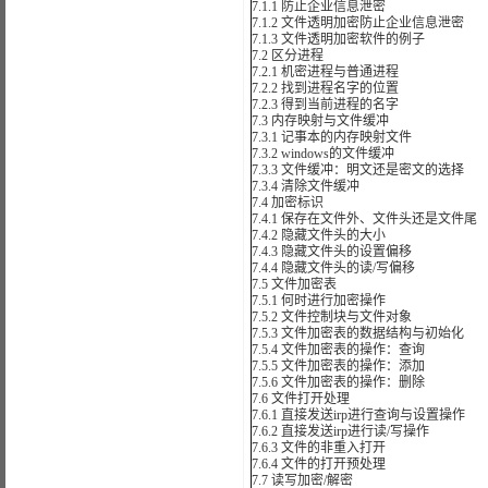
7.1.1 防止企业信息泄密
7.1.2 文件透明加密防止企业信息泄密
7.1.3 文件透明加密软件的例子
7.2 区分进程
7.2.1 机密进程与普通进程
7.2.2 找到进程名字的位置
7.2.3 得到当前进程的名字
7.3 内存映射与文件缓冲
7.3.1 记事本的内存映射文件
7.3.2 windows的文件缓冲
7.3.3 文件缓冲：明文还是密文的选择
7.3.4 清除文件缓冲
7.4 加密标识
7.4.1 保存在文件外、文件头还是文件尾
7.4.2 隐藏文件头的大小
7.4.3 隐藏文件头的设置偏移
7.4.4 隐藏文件头的读/写偏移
7.5 文件加密表
7.5.1 何时进行加密操作
7.5.2 文件控制块与文件对象
7.5.3 文件加密表的数据结构与初始化
7.5.4 文件加密表的操作：查询
7.5.5 文件加密表的操作：添加
7.5.6 文件加密表的操作：删除
7.6 文件打开处理
7.6.1 直接发送irp进行查询与设置操作
7.6.2 直接发送irp进行读/写操作
7.6.3 文件的非重入打开
7.6.4 文件的打开预处理
7.7 读写加密/解密