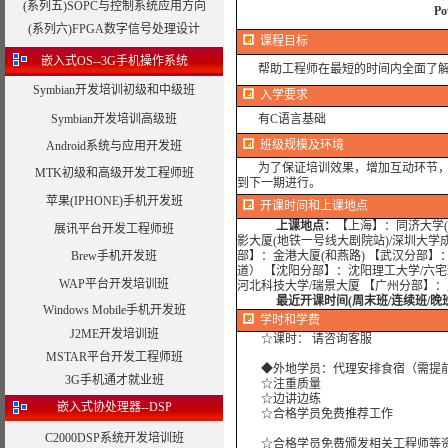
(系列五)SOPC与控制系统应用方向
P
(系列六)FPGA数字信号处理设计
课程目标
嵌入式OS--3G手机操作系统
帮助工程师在最短的时间内全面了解Po
Symbian开发培训初级和中级班
入学要求
Symbian开发培训高级班
有C语言基础
班级规模及环境
Android系统与应用开发班
为了保证培训效果，增加互动环节，我
MTK初级和高级开发工程师班
到下一期进行。
苹果(IPHONE)手机开发班
开课时间和上课地点
上课地点：
【上海】：同济大学(
展讯平台开发工程师班
影大厦(地铁一号线大剧院站)/深圳大学
Brew手机开发班
部】：金港大厦(和燕路) 【武汉分部
道） 【沈阳分部】：沈阳理工大学/六宅
WAP平台开发培训班
河北科技大学/瑞景大厦 【广州分部】
最近开课时间(周末班/连续班/晚
Windows Mobile手机开发班
学时
和学费
J2ME开发培训班
☆课时： 请咨询客服
MSTAR平台开发工程师班
◆外地学员：代理安排食宿（需提
3G手机通才就业班
☆注重质量
☆边讲边练
嵌入式协处理器--DSP
☆合格学员免费推荐工作
C2000DSP系统开发培训班
☆合格学员免费颁发相关工程师等资