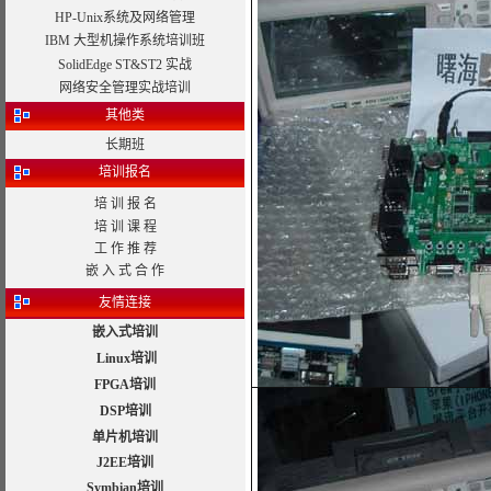
HP-Unix系统及网络管理
IBM 大型机操作系统培训班
SolidEdge ST&ST2 实战
网络安全管理实战培训
其他类
长期班
培训报名
培 训 报 名
培 训 课 程
工 作 推 荐
嵌 入 式 合 作
友情连接
嵌入式培训
Linux培训
FPGA培训
DSP培训
单片机培训
J2EE培训
Symbian培训