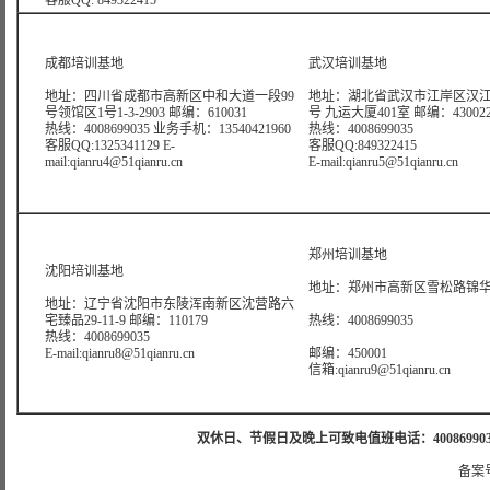
客服QQ: 849322415
成都培训基地
武汉培训基地
地址：四川省成都市高新区中和大道一段99
地址：湖北省武汉市江岸区汉江
号领馆区1号1-3-2903 邮编：610031
号 九运大厦401室 邮编：43002
热线：4008699035 业务手机：13540421960
热线：4008699035
客服QQ:1325341129 E-
客服QQ:849322415
mail:qianru4@51qianru.cn
E-mail:qianru5@51qianru.cn
郑州培训基地
沈阳培训基地
地址：郑州市高新区雪松路锦华大
地址：辽宁省沈阳市东陵浑南新区沈营路六
宅臻品29-11-9 邮编：110179
热线：4008699035
热线：4008699035
E-mail:qianru8@51qianru.cn
邮编：450001
信箱:qianru9@51qianru.cn
双休日、节假日及晚上可致电值班电话：4008699035 值班手机
备案号