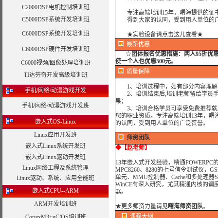
C2000DSP电机控制培训班
专注高端培训15年，曙海提供的证书
C5000DSP系统开发培训班
得到大家的认同，受到用人单位的广
C6000DSP系统开发培训班
★实验设备请点击这儿查看★
最新优惠
C6000DSP硬件开发培训班
☆
团体报名优惠措施：
两人95折优
使一个人也优惠500元。
C6000视频/图像处理培训班
质量保障
TI达芬奇开发高级培训班
1、培训过程中，如有部分内容理解
手机/网络/动漫游戏开发
2、培训结束后,培训老师留给学员手机
果；
手机/网络/动漫游戏开发班
3、培训合格学员可享受免费推荐就业
您的职业资质。专注高端培训13年，曙
嵌入式OS-Linux
的认同，受到用人单位的广泛赞誉。
Linux应用开发班
师资团队
嵌入式Linux系统开发班
◆
【赵老师】
嵌入式Linux驱动开发班
13年嵌入式开发经验，精通POWERP
Linux网络工程及系统管理
MPC8260、8280的七号信令测试仪，
单元、MMU控制器、Cache和多处理器S
Linux驱动、系统、应用全能班
WinCE有深入研究，尤其精通内核的调
嵌入式CPU--ARM
器。
ARM开发培训班
★
更多师资力量请见
曙海师资团队
。
课程大纲
CortexM3+uC/OS培训班