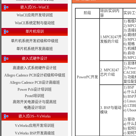
嵌入式OS--WinCE
培训/实训内
阶段
实训/
WinCE应用开发培训班
容
1) 板
WinCE系统定制与驱动班
2) M
3) 连接
单片机培训
4) 跳
1.MPC8247开
5) MP
单片机系统开发初级和中级班
发板的介绍
6) 规格
7) 机
单片机系统开发高级班
8) 启动
9) MP
嵌入式硬件设计
1) 总
高速嵌入式系统硬件设计班
2) P
2. MPC8247
CACH
芯片介绍
Allegro Cadence PCB设计初级和中级班
PowerPC开发
3) 
复位配
Allegro Cadence PCB设计高级班
1) BSP
Power Pcb设计培训班
a) 什么
Protel培训班
b) B
c) Li
高效开关电源设计与提高班
d) LT
电路设计培训
3. BSP与驱动
e) U
模块
嵌入式OS--VxWorks
2) 驱动
a) 什
VxWorks应用开发培训班
b) 如
c) 如
VxWorks BSP开发高级班