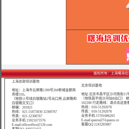
版权所有：上海曙海信息网络科
上海总部培训基地
北京培训基地
地址：上海市云屏路1399号26#新城金郡商
地址:北京市昌平区沙河南街11号
务楼310。
（地铁昌平线沙河站B出口） 
（地铁11号线白银路站2号出口旁,云屏路和
102200 行走路线：
请点击这查
白银路交叉口）
热线：010-51292078
邮编：201821
传真：010-51292078
热线：021-51875830 32300767
业务手机:15701686205
传真：021-32300767
E-mail:qianru@51qianru.cn
业务手机:15921673576
客服QQ:1243285887
E-mail:officeoffice@126.com