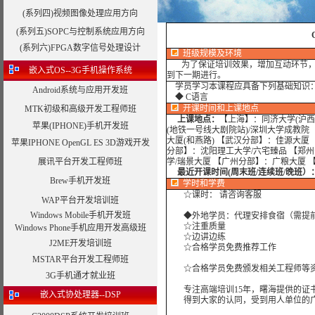
(系列四)视频图像处理应用方向
(系列五)SOPC与控制系统应用方向
(系列六)FPGA数字信号处理设计
班级规模及环境
为了保证培训效果，增加互动环节，我
嵌入式OS--3G手机操作系统
到下一期进行。
学员学习本课程应具备下列基础知识
Android系统与应用开发班
◆ C语言
开课时间和上课地点
MTK初级和高级开发工程师班
上课地点：
【上海】：同济大学(沪西
苹果(IPHONE)手机开发班
(地铁一号线大剧院站)/深圳大学成教院
大厦(和燕路) 【武汉分部】：佳源大厦
苹果IPHONE OpenGL ES 3D游戏开发
分部】：沈阳理工大学/六宅臻品 【郑
展讯平台开发工程师班
学/瑞景大厦 【广州分部】：广粮大厦 
最近开课时间(周末班/连续班/晚班）
Brew手机开发班
学时
和学费
☆课时： 请咨询客服
WAP平台开发培训班
Windows Mobile手机开发班
◆外地学员：代理安排食宿（需提
☆注重质量
Windows Phone手机应用开发高级班
☆边讲边练
J2ME开发培训班
☆合格学员免费推荐工作
MSTAR平台开发工程师班
☆合格学员免费颁发相关工程师等资
3G手机通才就业班
专注高端培训15年，曙海提供的证书
嵌入式协处理器--DSP
得到大家的认同，受到用人单位的广