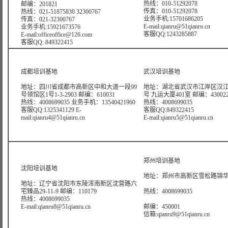
热线：010-51292078
邮编：201821
传真：010-51292078
热线：021-51875830 32300767
业务手机:15701686205
传真：021-32300767
E-mail:qianru@51qianru.cn
业务手机:15921673576
客服QQ:1243285887
E-mail:officeoffice@126.com
客服QQ: 849322415
成都培训基地
武汉培训基地
地址：四川省成都市高新区中和大道一段99
地址：湖北省武汉市江岸区汉江
号领馆区1号1-3-2903 邮编：610031
号 九运大厦401室 邮编：43002
热线：4008699035 业务手机：13540421960
热线：4008699035
客服QQ:1325341129 E-
客服QQ:849322415
mail:qianru4@51qianru.cn
E-mail:qianru5@51qianru.cn
郑州培训基地
沈阳培训基地
地址：郑州市高新区雪松路锦华大
地址：辽宁省沈阳市东陵浑南新区沈营路六
宅臻品29-11-9 邮编：110179
热线：4008699035
热线：4008699035
E-mail:qianru8@51qianru.cn
邮编：450001
信箱:qianru9@51qianru.cn