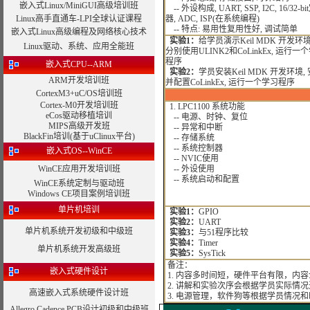
嵌入式Linux/MiniGUI高级培训班
-- 外设构成, UART, SSP, I2C, 16/32-b
Linux高手直通车-LPI全球认证课程
器, ADC, ISP(在系统编程)
-- 特点: 易用性复用性好, 调试简单
嵌入式Linux高级编程及网络核心技术
实验1：
给学员演示Keil MDK 开发环
Linux驱动、系统、应用全能班
分别使用ULINK2和CoLinkEx, 运行一
程序
嵌入式CPU--ARM
实验2：
学员安装Keil MDK 开发环境,
ARM开发培训班
并配置CoLinkEx, 运行一个学习程序
CortexM3+uC/OS培训班
Cortex-M0开发培训班
1. LPC1100 系统功能
eCos驱动移植培训
-- 电源、时钟、复位
MIPS高级开发班
-- 异常和中断
BlackFin培训(基于uClinux平台)
-- 存储系统
-- 系统控制器
嵌入式OS--WinCE
-- NVIC使用
WinCE应用开发培训班
-- 外设使用
-- 系统启动和配置
WinCE系统定制与驱动班
Windows CE项目案例培训班
单片机培训
实验1：
GPIO
实验2：
UART
单片机系统开发初级和中级班
实验3：
与51程序比较
实验4：
Timer
单片机系统开发高级班
实验5：
SysTick
备注：
嵌入式硬件设计
1. 内容多时间短，硬件平台有限，内
2. 讲解和实验次序会根据学员实际情
高速嵌入式系统硬件设计班
3. 电源管理，软件狗等根据学员情况
Allegro Cadence PCB设计初级和中级班