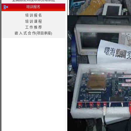
全国高校3G技术师资培训班
培训报名
培 训 报 名
培 训 课 程
工 作 推 荐
嵌 入 式 合 作(项目承接)