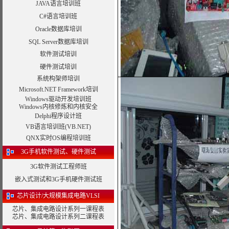
JAVA语言培训班
C#语言培训班
Oracle数据库培训
SQL Server数据库培训
软件测试培训
硬件测试培训
系统构架师培训
Microsoft.NET Framework培训
Windows驱动开发培训班
Windows内核修炼和内核安全
Delphi程序设计班
VB语言培训班(VB.NET)
QNX实时OS编程培训班
3G手机软件测试、硬件测试
3G软件测试工程师班
嵌入式测试和3G手机硬件测试班
芯片设计/大规模集成电路VLSI
芯片、集成电路设计系列一课程表
芯片、集成电路设计系列二课程表