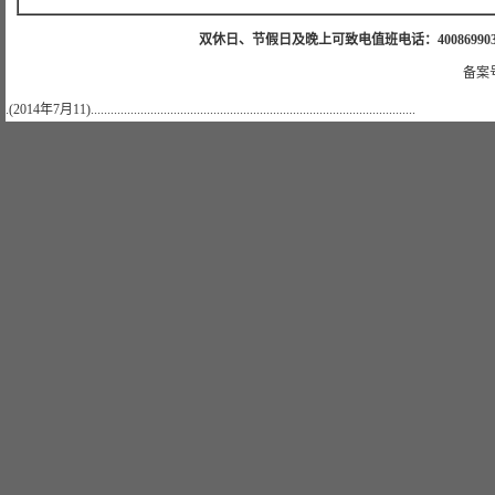
双休日、节假日及晚上可致电值班电话：4008699035 值班手机
备案号
.(2014年7月11)..................................................................................................