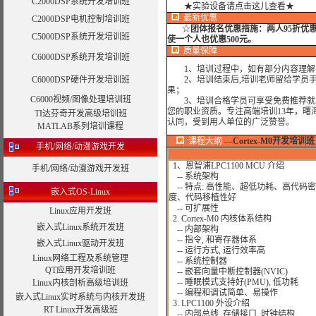
C2000DSP系统开发培训班
★实验设备请点击这儿查看★
最新优惠
C2000DSP电机控制培训班
☆
团体报名优惠措施：
两人95折优
C5000DSP系统开发培训班
使一个人也优惠500元。
质量保障
C6000DSP系统开发培训班
1、培训过程中，如有部分内容理解
C6000DSP硬件开发培训班
2、培训结束后,培训老师留给学员手机
果；
C6000视频/图像处理培训班
3、培训合格学员可享受免费推荐就业
您的职业资质。专注高端培训13年，曙
TI达芬奇开发高级培训班
认同，受到用人单位的广泛赞誉。
MATLAB系列培训课程
课程大纲
---
Cortex-M0开发培训班
手机/网络/动漫游戏开发
1、恩智浦LPC1100 MCU 介绍
手机/网络/动漫游戏开发班
-- 系统架构
-- 特点: 高性能、超低功耗、高代码密
嵌入式OS-Linux
度、代码移植性好
-- 可扩展性
Linux应用开发班
2. Cortex-M0 内核体系结构
嵌入式Linux系统开发班
-- 内部架构
-- 指令, 和寄存器体系
嵌入式Linux驱动开发班
-- 运行方式, 运行效率高
Linux网络工程及系统管理
-- 系统控制器
QT应用开发培训班
-- 嵌套向量中断控制器(NVIC)
-- 睡眠模式支持好(PMU), 低功耗
Linux内核剖析高级培训班
-- 编程和调试简单、易操作
嵌入式Linux实时系统与内核开发班
3. LPC1100 外设介绍
RT Linux开发高级班
-- 内部总线, 存储接口, 时钟结构