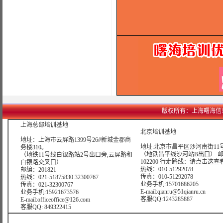
版权所有：上海曙海信息网络科
上海总部培训基地
北京培训基地
地址：上海市云屏路1399号26#新城金郡商
地址:北京市昌平区沙河南街11号
务楼310。
（地铁昌平线沙河站B出口） 
（地铁11号线白银路站2号出口旁,云屏路和
102200 行走路线：
请点击这查
白银路交叉口）
热线：010-51292078
邮编：201821
传真：010-51292078
热线：021-51875830 32300767
业务手机:15701686205
传真：021-32300767
E-mail:qianru@51qianru.cn
业务手机:15921673576
客服QQ:1243285887
E-mail:officeoffice@126.com
客服QQ: 849322415