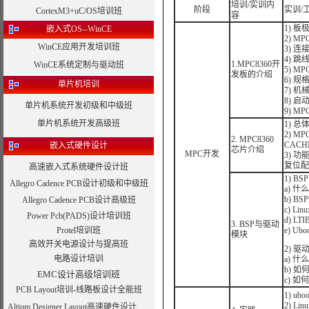
培训/实训内
阶段
实训/
CortexM3+uC/OS培训班
容
1) 板
嵌入式OS--WinCE
2) M
WinCE应用开发培训班
3) 连
4) 
1.MPC8360开
WinCE系统定制与驱动班
5) M
发板的介绍
6) 规
单片机培训
7) 机
8) 启
单片机系统开发初级和中级班
9) MP
单片机系统开发高级班
1) 
2) 
2. MPC8360
CAC
嵌入式硬件设计
芯片介绍
MPC开发
3) 
复位配
高速嵌入式系统硬件设计班
1) BSP
Allegro Cadence PCB设计初级和中级班
a) 什
b) B
Allegro Cadence PCB设计高级班
c) L
Power Pcb(PADS)设计培训班
d) L
3. BSP与驱动
Protel培训班
e) U
模块
高效开关电源设计与提高班
2) 驱
电路设计培训
a) 
b) 
EMC设计高级培训班
c) 
PCB Layout培训-线路板设计全能班
1) u
2) L
Altium Designer Layout高速硬件设计