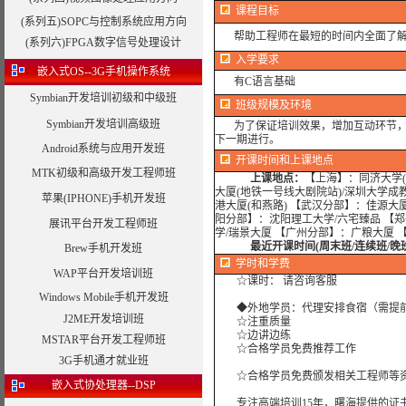
课程目标
(系列五)SOPC与控制系统应用方向
帮助工程师在最短的时间内全面了解MP
(系列六)FPGA数字信号处理设计
入学要求
嵌入式OS--3G手机操作系统
有C语言基础
Symbian开发培训初级和中级班
班级规模及环境
Symbian开发培训高级班
为了保证培训效果，增加互动环节，我
下一期进行。
Android系统与应用开发班
开课时间和上课地点
MTK初级和高级开发工程师班
上课地点：
【上海】：同济大学(
大厦(地铁一号线大剧院站)/深圳大学成
苹果(IPHONE)手机开发班
港大厦(和燕路) 【武汉分部】：佳源大
阳分部】：沈阳理工大学/六宅臻品 【
展讯平台开发工程师班
学/瑞景大厦 【广州分部】：广粮大厦 
最近开课时间(周末班/连续班/晚
Brew手机开发班
学时
和学费
WAP平台开发培训班
☆课时： 请咨询客服
Windows Mobile手机开发班
◆外地学员：代理安排食宿（需提
J2ME开发培训班
☆注重质量
☆边讲边练
MSTAR平台开发工程师班
☆合格学员免费推荐工作
3G手机通才就业班
☆合格学员免费颁发相关工程师等资
嵌入式协处理器--DSP
专注高端培训15年，曙海提供的证书