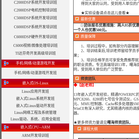
C2000DSP系统开发培训班
得到大家的认同，受到用人单位的广
C2000DSP电机控制培训班
★实验设备请点击这儿查看★
C5000DSP系统开发培训班
最新优惠
☆
团体报名优惠措施：
两人95折优
C6000DSP系统开发培训班
一个人也优惠500元。
质量保障
C6000DSP硬件开发培训班
C6000视频/图像处理培训班
1、培训过程中，如有部分内容理解
2、培训结束后,培训老师留给学员手机
TI达芬奇开发高级培训班
果；
3、培训合格学员可享受免费推荐就业
手机/网络/动漫游戏开发
的职业资质。专注高端培训13年，曙海
同，受到用人单位的广泛赞誉。
手机/网络/动漫游戏开发班
师资团队
嵌入式OS-Linux
◆
【赵老师】
Linux应用开发班
13年嵌入式开发经验，精通POWERP
嵌入式Linux系统开发班
MPC8260、8280的七号信令测试仪，
元、MMU控制器、Cache和多处理器SM
嵌入式Linux驱动开发班
WinCE有深入研究，尤其精通内核的调
Linux网络工程及系统管理
器。
Linux驱动、系统、应用全能班
★
更多师资力量请见
曙海师资团队
。
嵌入式CPU--ARM
课程大纲
ARM开发培训班