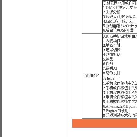
手机联网应用软件项
1.J2ME中短信开发,
2.需求分析
3.代码设计,数据库
4.J2ME客户端开发
5.服务器端Sverlet开
6.后台管理JSP开发
ARPG手机游戏项目
1.人物动作
2.地图卷轴
3.场景切换
4.剧情对话
5.物品
6.任务
7.敌兵AI
8.动作设计
第四阶段
移植项目：
1.手机软件移植中的
2.手机软件移植中的
3.手机软件移植中的
4.手机软件移植中的减
5.手机软件移植中的
6.Antenna,J2ME po
7.Bugfree的使用
8.游戏测试技术和流