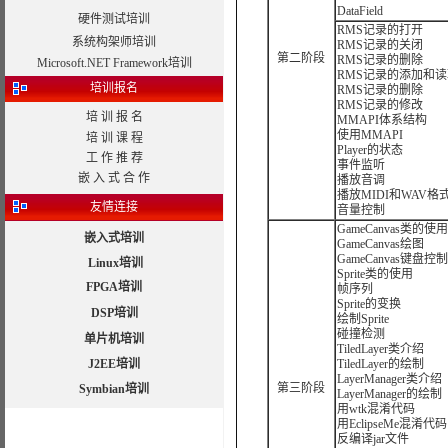
DataField
硬件测试培训
RMS记录的打开
系统构架师培训
RMS记录的关闭
第二阶段
RMS记录的删除
Microsoft.NET Framework培训
RMS记录的添加和读
培训报名
RMS记录的删除
RMS记录的修改
培 训 报 名
MMAPI体系结构
使用MMAPI
培 训 课 程
Player的状态
工 作 推 荐
事件监听
嵌 入 式 合 作
播放音调
播放MIDI和WAV格
友情连接
音量控制
GameCanvas类的使用
嵌入式培训
GameCanvas绘图
GameCanvas键盘控制
Linux培训
Sprite类的使用
FPGA培训
帧序列
Sprite的变换
DSP培训
绘制Sprite
碰撞检测
单片机培训
TiledLayer类介绍
J2EE培训
TiledLayer的绘制
LayerManager类介绍
第三阶段
Symbian培训
LayerManager的绘制
用wtk混淆代码
用EclipseMe混淆代码
反编译jar文件