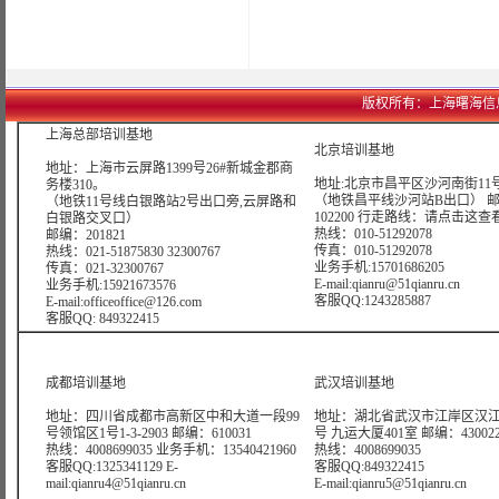
版权所有：上海曙海信息网络科
上海总部培训基地
北京培训基地
地址：上海市云屏路1399号26#新城金郡商
地址:北京市昌平区沙河南街11号
务楼310。
（地铁昌平线沙河站B出口） 
（地铁11号线白银路站2号出口旁,云屏路和
102200 行走路线：
请点击这查
白银路交叉口）
热线：010-51292078
邮编：201821
传真：010-51292078
热线：021-51875830 32300767
业务手机:15701686205
传真：021-32300767
E-mail:qianru@51qianru.cn
业务手机:15921673576
客服QQ:1243285887
E-mail:officeoffice@126.com
客服QQ: 849322415
成都培训基地
武汉培训基地
地址：四川省成都市高新区中和大道一段99
地址：湖北省武汉市江岸区汉江
号领馆区1号1-3-2903 邮编：610031
号 九运大厦401室 邮编：43002
热线：4008699035 业务手机：13540421960
热线：4008699035
客服QQ:1325341129 E-
客服QQ:849322415
mail:qianru4@51qianru.cn
E-mail:qianru5@51qianru.cn