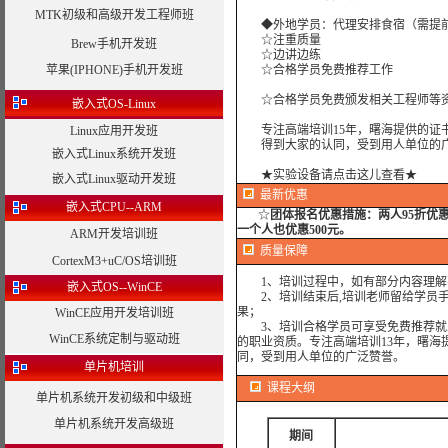
MTK初级和高级开发工程师班
◆外地学员：代理安排食宿（需提
☆注重质量
Brew手机开发班
☆边讲边练
苹果(IPHONE)手机开发班
☆合格学员免费推荐工作
☆合格学员免费颁发相关工程师等资
嵌入式OS-Linux
专注高端培训15年，曙海提供的证书
Linux应用开发班
得到大家的认同，受到用人单位的广
嵌入式Linux系统开发班
★实验设备请点击这儿查看★
嵌入式Linux驱动开发班
最新优惠
嵌入式CPU--ARM
☆
团体报名优惠措施：
两人95折优
一个人也优惠500元。
ARM开发培训班
质量保障
CortexM3+uC/OS培训班
1、培训过程中，如有部分内容理解
嵌入式OS--WinCE
2、培训结束后,培训老师留给学员手机
果；
WinCE应用开发培训班
3、培训合格学员可享受免费推荐就业
WinCE系统定制与驱动班
的职业资质。专注高端培训13年，曙海
同，受到用人单位的广泛赞誉。
单片机培训
课程大纲
单片机系统开发初级和中级班
单片机系统开发高级班
期间