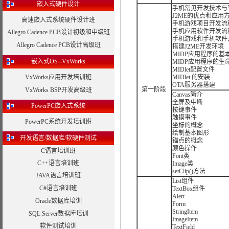
嵌入式硬件设计
手机常见开发技术与
J2ME的优点和应用
高速嵌入式系统硬件设计班
手机游戏项目开发流
手机应用软件开发流
Allegro Cadence PCB设计初级和中级班
手机游戏和手机软件
Allegro Cadence PCB设计高级班
搭建J2ME开发环境
MIDP应用程序的基
嵌入式OS--VxWorks
MIDP应用程序的生
MIDlet配置文件
VxWorks应用开发培训班
MIDlet 的安装
OTA服务器搭建
第一阶段
VxWorks BSP开发高级班
Canvas简介
全屏及中断
PowerPC嵌入式系统
按键事件
触摸事件
PowerPC系统开发培训班
坐标的概念
绘制基本图形
开发语言/数据库/软硬件测试
锚点的概念
颜色操作
C语言培训班
Font类
C++语言培训班
Image类
setClip()方法
JAVA语言培训班
List组件
C#语言培训班
TextBox组件
Alert
Oracle数据库培训
Form
StringItem
SQL Server数据库培训
ImageItem
软件测试培训
TextField