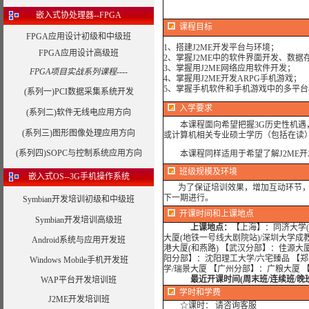
嵌入式协处理器--FPGA
课程目标
FPGA应用设计初级和中级班
1、搭建J2ME开发平台与环境；
FPGA应用设计高级班
2、掌握J2ME中的软件界面开发、数
3、掌握用J2ME网络应用软件开发；
FPGA项目实战系列课程----
4、掌握用J2ME开发ARPG手机游戏；
5、掌握手机软件和手机游戏中的多平台
(系列一)PCI数据采集系统开发
入学要求
(系列二)软件无线电应用方向
本课程面向希望把握3G历史性机遇，
(系列三)图形图像处理应用方向
或计算机相关专业硕士学历（包括在读）
(系列四)SOPC与控制系统应用方向
本课程同样适用于希望了解J2ME开
班级规模及环境
嵌入式OS--3G手机操作系统
为了保证培训效果，增加互动环节，我
下一期进行。
Symbian开发培训初级和中级班
开课时间和上课地点
Symbian开发培训高级班
上课地点：
【上海】：同济大学(
大厦(地铁一号线大剧院站)/深圳大学成
Android系统与应用开发班
港大厦(和燕路) 【武汉分部】：佳源大
阳分部】：沈阳理工大学/六宅臻品 【
Windows Mobile手机开发班
学/瑞景大厦 【广州分部】：广粮大厦 
最近开课时间(周末班/连续班/晚
WAP平台开发培训班
学时
和学费
J2ME开发培训班
☆课时： 请咨询客服