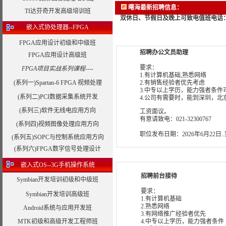
曙海最新招聘信息：
TI达芬奇开发高级培训班
双休日、节假日及晚上可致电值班电话：400869
嵌入式协处理器--FPGA
FPGA应用设计初级和中级班
招聘办公文员助理
FPGA应用设计高级班
要求：
FPGA项目实战系列课程----
1.有计算机基础,熟悉网络
(系列一)Spartan-6 FPGA 视频处理
2.有销售经验者优先考虑
3.中专以上学历，能力强者条件
(系列二)PCI数据采集系统开发
4.公司有需要时，能到深圳，北
(系列三)软件无线电应用方向
工资面议。
有意请致电：021-32300767
(系列四)视频图像处理应用方向
职位发布日期：
2026年6月22日
(系列五)SOPC与控制系统应用方向
(系列六)FPGA数字信号处理设计
嵌入式OS--3G手机操作系统
招聘前台接待
Symbian开发培训初级和中级班
要求：
Symbian开发培训高级班
1.有计算机基础
2.熟悉网络
Android系统与应用开发班
3.有网络推广经验者优先
MTK初级和高级开发工程师班
4.中专以上学历，能力强者条件