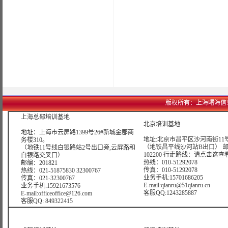
版权所有：上海曙海信息网络科
上海总部培训基地
北京培训基地
地址：上海市云屏路1399号26#新城金郡商
地址:北京市昌平区沙河南街11号
务楼310。
（地铁昌平线沙河站B出口） 
（地铁11号线白银路站2号出口旁,云屏路和
102200 行走路线：
请点击这查
白银路交叉口）
热线：010-51292078
邮编：201821
传真：010-51292078
热线：021-51875830 32300767
业务手机:15701686205
传真：021-32300767
E-mail:qianru@51qianru.cn
业务手机:15921673576
客服QQ:1243285887
E-mail:officeoffice@126.com
客服QQ: 849322415