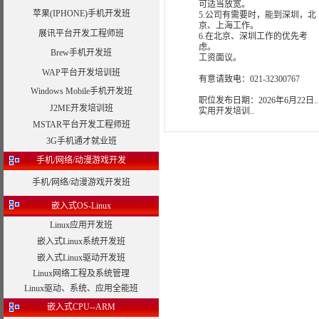
可适当放宽。
苹果(IPHONE)手机开发班
5.公司有需要时，能到深圳，北
京、上海工作。
展讯平台开发工程师班
6.在北京、深圳工作的优先考
虑。
Brew手机开发班
工资面议。
WAP平台开发培训班
有意请致电：021-32300767
Windows Mobile手机开发班
职位发布日期：
2026年6月22日..
J2ME开发培训班
实用开发培训..
MSTAR平台开发工程师班
3G手机通才就业班
手机/网络/动漫游戏开发
手机/网络/动漫游戏开发班
嵌入式OS-Linux
Linux应用开发班
嵌入式Linux系统开发班
嵌入式Linux驱动开发班
Linux网络工程及系统管理
Linux驱动、系统、应用全能班
嵌入式CPU--ARM