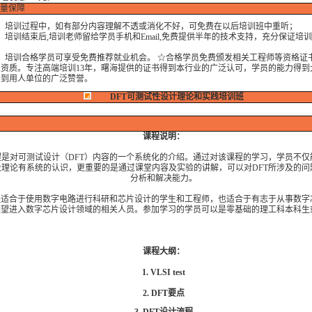
量保障
培训过程中，如有部分内容理解不透或消化不好，可免费在以后培训班中重听；
训结束后,培训老师留给学员手机和Email,免费提供半年的技术支持，充分保证培
培训合格学员可享受免费推荐就业机会。 ☆合格学员免费颁发相关工程师等资格证
业资质。专注高端培训13年，曙海提供的证书得到本行业的广泛认可，学员的能力得到
受到用人单位的广泛赞誉。
DFT可测试性设计理论和实践培训班
课程说明：
程是对可测试设计（DFT）内容的一个系统化的介绍。通过对该课程的学习，学员不仅能
及理论有系统的认识，更重要的是通过课堂内容及实验的讲解，可以对DFT所涉及的问
分析和解决能力。
程适合于使用数字电路进行科研和芯片设计的学生和工程师，也适合于有志于从事数字
期望进入数字芯片设计领域的相关人员。参加学习的学员可以是零基础的理工科本科生
课程大纲：
1. VLSI test
2. DFT要点