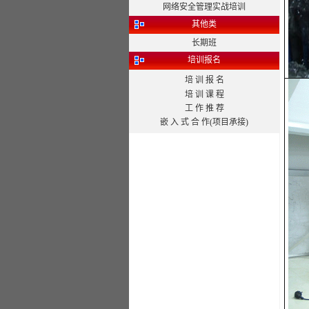
网络安全管理实战培训
其他类
长期班
培训报名
培 训 报 名
培 训 课 程
工 作 推 荐
嵌 入 式 合 作(项目承接)