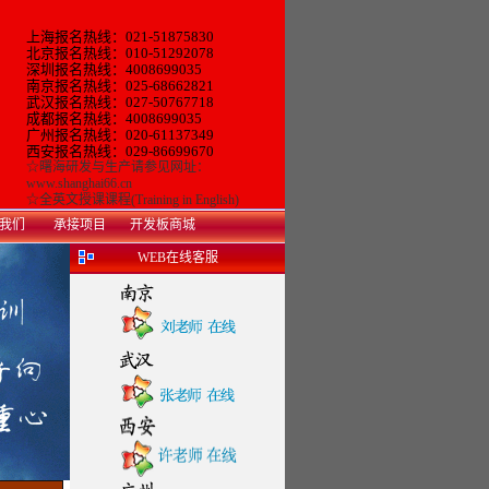
上海报名热线：021-51875830
北京报名热线：010-51292078
深圳报名热线：4008699035
南京报名热线：025-68662821
武汉报名热线：027-50767718
成都报名热线：4008699035
广州报名热线：
020-61137349
西安
报名热线：
029-86699670
☆
曙海研发与生产
请参见网址：
www.shanghai66.cn
☆
全英文授课课程(Training in English)
我们
承接项目
开发板商城
WEB在线客服