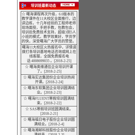
培训班最新动态
☆ 曙海课程再次升级，6.0版本的
教学课件在11大校区全面推行，边
讲边练，十几年经验的工程师老师
现场面授，手把手教，包教包会，
培训后免费技术支持，超级3到5人
小班的模式，教学效果好，学员学
的快，深受曙海广大学员的赞誉。
曙海11大校区火热报名中，详情请
拨打各培训基地电话咨询或网上在
线客服，全国免费报名电
话:4008699035 。
[2018-2-25]
☆
曙海奥维通信企业培训开课
了。[2018-2-25]
☆ 曙海实达集团份企业培训热闹
开课。[2018-2-24]
☆
曙海东软集团企业培训圆满结
业。[2018-2-23]
☆ 曙海FLUENT寒假培训圆满结
束。[2018-2-22]
☆ SAS寒假培训班圆满结束。
[2018-2-21]
☆ 曙海福日电子股份企业培训圆
满
结业
。[2018-2-4]
☆ 曙海湘邮科技股份企业培训圆
满结束。[2018-2-3]