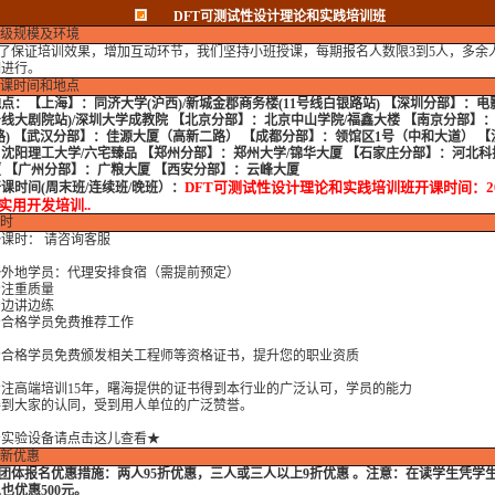
DFT可测试性设计理论和实践培训班
级规模及环境
保证培训效果，增加互动环节，我们坚持小班授课，每期报名人数限3到5人，多余
期进行。
课时间和地点
地点：
【上海】：同济大学(沪西)/新城金郡商务楼(11号线白银路站) 【深圳分部】：电
线大剧院站)/深圳大学成教院 【北京分部】：北京中山学院/福鑫大楼 【南京分部】
路) 【武汉分部】：佳源大厦（高新二路） 【成都分部】：领馆区1号（中和大道） 【
沈阳理工大学/六宅臻品 【郑州分部】：郑州大学/锦华大厦 【石家庄分部】：河北科
 【广州分部】：广粮大厦 【西安分部】：云峰大厦
DFT可测试性设计理论和实践培训班开课时间：20
课时间(周末班/连续班/晚班）
：
..实用开发培训..
时
课时： 请咨询客服
地学员：代理安排食宿（需提前预定）
重质量
讲边练
格学员免费推荐工作
格学员免费颁发相关工程师等资格证书，提升您的职业资质
高端培训15年，曙海提供的证书得到本行业的广泛认可，学员的能力
大家的认同，受到用人单位的广泛赞誉。
★实验设备请点击这儿查看★
新优惠
团体报名优惠措施：
两人95折优惠，三人或三人以上9折优惠 。注意：在读学生凭学
也优惠500元。