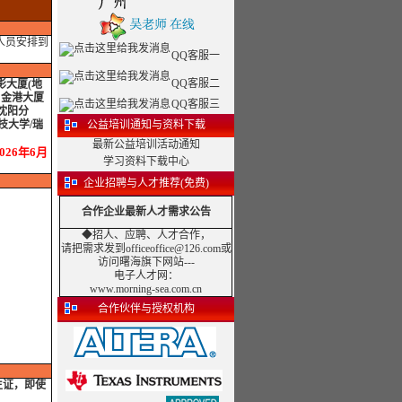
人员安排到
QQ客服一
QQ客服二
影大厦(地
：金港大厦
QQ客服三
沈阳分
技大学/瑞
公益培训通知与资料下载
最新公益培训活动通知
26年6月
学习资料下载中心
企业招聘与人才推荐(免费)
合作企业最新人才需求公告
◆招人、应聘、人才合作，
请把需求发到officeoffice@126.com或
访问曙海旗下网站---
电子人才网
：
www.morning-sea.com.cn
合作伙伴与授权机构
生证，即使