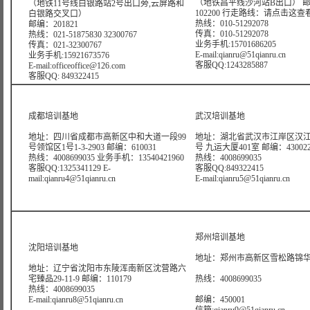
（地铁昌平线沙河站B出口） 
（地铁11号线白银路站2号出口旁,云屏路和
102200 行走路线：
请点击这查
白银路交叉口）
热线：010-51292078
邮编：201821
传真：010-51292078
热线：021-51875830 32300767
业务手机:15701686205
传真：021-32300767
E-mail:qianru@51qianru.cn
业务手机:15921673576
客服QQ:1243285887
E-mail:officeoffice@126.com
客服QQ: 849322415
成都培训基地
武汉培训基地
地址：四川省成都市高新区中和大道一段99
地址：湖北省武汉市江岸区汉江
号领馆区1号1-3-2903 邮编：610031
号 九运大厦401室 邮编：43002
热线：4008699035 业务手机：13540421960
热线：4008699035
客服QQ:1325341129 E-
客服QQ:849322415
mail:qianru4@51qianru.cn
E-mail:qianru5@51qianru.cn
郑州培训基地
沈阳培训基地
地址：郑州市高新区雪松路锦华大
地址：辽宁省沈阳市东陵浑南新区沈营路六
宅臻品29-11-9 邮编：110179
热线：4008699035
热线：4008699035
E-mail:qianru8@51qianru.cn
邮编：450001