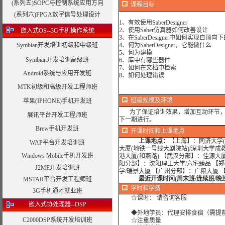
(系列五)SOPC与控制系统应用方向
课程目标
(系列六)FPGA数字信号处理设计
1、有效使用SaberDesigner
2、使用Saber仿真器如何改善设计
嵌入式OS--3G手机操作系统
3、在SaberDesigner中如何实现自顶向
Symbian开发培训初级和中级班
4、何为SaberDesigner，它能做什么
5、何为建模
Symbian开发培训高级班
6、库中有哪些器件
7、如何在文档中检索
Android系统与应用开发班
8、如何处理错误
MTK初级和高级开发工程师班
班级规模及环境
苹果(IPHONE)手机开发班
为了保证培训效果，增加互动环节，我
展讯平台开发工程师班
下一期进行。
Brew手机开发班
开课时间和上课地点
上课地点：
【上海】：同济大学(
WAP平台开发培训班
大厦(地铁一号线大剧院站)/深圳大学成
Windows Mobile手机开发班
港大厦(和燕路) 【武汉分部】：佳源大
阳分部】：沈阳理工大学/六宅臻品 【
J2ME开发培训班
学/瑞景大厦 【广州分部】：广粮大厦 
最近开课时间(周末班/连续班/晚
MSTAR平台开发工程师班
学时
和学费
3G手机通才就业班
☆课时： 请咨询客服
嵌入式协处理器--DSP
◆外地学员：代理安排食宿（需提
C2000DSP系统开发培训班
☆注重质量