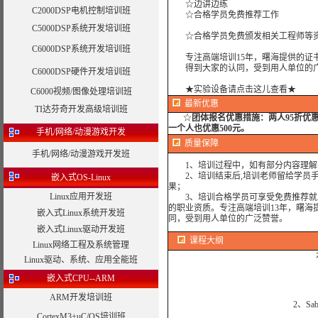
☆边讲边练
C2000DSP电机控制培训班
☆合格学员免费推荐工作
C5000DSP系统开发培训班
☆合格学员免费颁发相关工程师等资
C6000DSP系统开发培训班
专注高端培训15年，曙海提供的证书
得到大家的认同，受到用人单位的广
C6000DSP硬件开发培训班
★实验设备请点击这儿查看★
C6000视频/图像处理培训班
最新优惠
TI达芬奇开发高级培训班
☆
团体报名优惠措施：
两人95折优
一个人也优惠500元。
手机/网络/动漫游戏开发
质量保障
手机/网络/动漫游戏开发班
1、培训过程中，如有部分内容理解
2、培训结束后,培训老师留给学员手机
嵌入式OS-Linux
果；
Linux应用开发班
3、培训合格学员可享受免费推荐就业
的职业资质。专注高端培训13年，曙海
嵌入式Linux系统开发班
同，受到用人单位的广泛赞誉。
嵌入式Linux驱动开发班
课程大纲
Linux网络工程及系统管理
Linux驱动、系统、应用全能班
嵌入式CPU--ARM
ARM开发培训班
2、Sa
CortexM3+uC/OS培训班