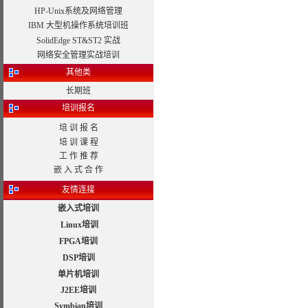
HP-Unix系统及网络管理
IBM 大型机操作系统培训班
SolidEdge ST&ST2 实战
网络安全管理实战培训
其他类
长期班
培训报名
培 训 报 名
培 训 课 程
工 作 推 荐
嵌 入 式 合 作
友情连接
嵌入式培训
Linux培训
FPGA培训
DSP培训
单片机培训
J2EE培训
Symbian培训